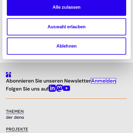
Alle zulassen
Für die ebenfalls erforderlichen und aktuell
diskutierten Entlastungspakete heißt das aber
Auswahl erlauben
auch: Maßnahmen, die eher verbrauchssteigernde
Effekte haben, sind kontraproduktiv."
Ablehnen
gehe
Anmelden
Abonnieren Sie unseren Newsletter
nach
oben
Folgen Sie uns auf
Linkedin
Mastodon
Youtube
THEMEN
der dena
PROJEKTE