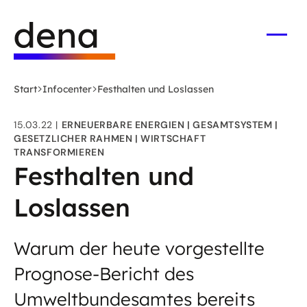
Zum
Logo
Hauptinhalt
Deutsche
springen
Energie-
Menü
öffne
Agentur
(dena)
Start
Infocenter
Festhalten und Loslassen
-
zur
15.03.22
ERNEUERBARE ENERGIEN
GESAMTSYSTEM
Startseite
GESETZLICHER RAHMEN
WIRTSCHAFT
TRANSFORMIEREN
Festhalten und
Loslassen
Warum der heute vorgestellte
Prognose-Bericht des
Umweltbundesamtes bereits