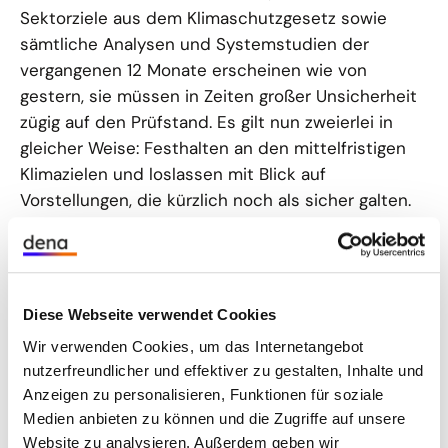
Sektorziele aus dem Klimaschutzgesetz sowie
sämtliche Analysen und Systemstudien der
vergangenen 12 Monate erscheinen wie von
gestern, sie müssen in Zeiten großer Unsicherheit
zügig auf den Prüfstand. Es gilt nun zweierlei in
gleicher Weise: Festhalten an den mittelfristigen
Klimazielen und loslassen mit Blick auf
Vorstellungen, die kürzlich noch als sicher galten.
Trennen müssen wir uns von der Vorstellung, es
könne einen exakten Plan geben für den Weg zur
Klimaneutralität. Versorgungssicherheit,
Energieeffizienz, die Wasserstoffstrategie, aber
Diese Webseite verwendet Cookies
auch die Rolle von Kohle- und Gaskraftwerken, die
Wir verwenden Cookies, um das Internetangebot
Skalierbarkeit von innovativen Klimatechnologien
nutzerfreundlicher und effektiver zu gestalten, Inhalte und
und vieles mehr muss neu überlegt werden.
Anzeigen zu personalisieren, Funktionen für soziale
Medien anbieten zu können und die Zugriffe auf unsere
Der Prognose-Bericht des UBA kann als Weckruf
Website zu analysieren. Außerdem geben wir