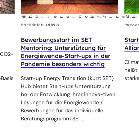
©
©
irsak
shu
tt
erst
ock/J
shu
tt
erst
ock/f
PRESSEMELDUNG
PRESS
Bewerbungsstart im SET
Start
Mentoring: Unterstützung für
Allia
s CO2-
Energiewende-Start-ups in der
Clima
Pandemie besonders wichtig
heißt
-Basis
Start-up Energy Transition (kurz: SET)
stärk
Hub bietet Start-ups Unterstützung
bei der Entwicklung ihrer innova-tiven
Lösungen für die Energiewende /
Bewerbungen für das individuelle
Beratungsprogramm SET...