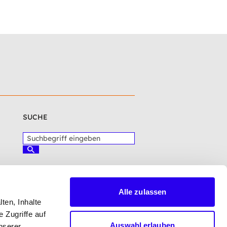
SUCHE
S
u
S
c
u
c
h
h
b
e
e
n
Alle zulassen
g
ten, Inhalte
L
r
o
 Zugriffe auf
i
g
Auswahl erlauben
nserer