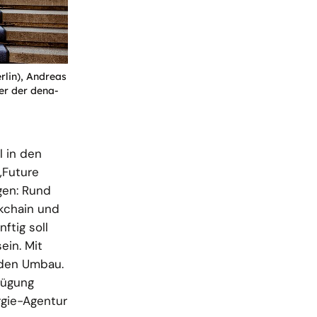
rlin), Andreas
er der dena-
l in den
„Future
gen: Rund
kchain und
ftig soll
ein. Mit
 den Umbau.
fügung
rgie-Agentur