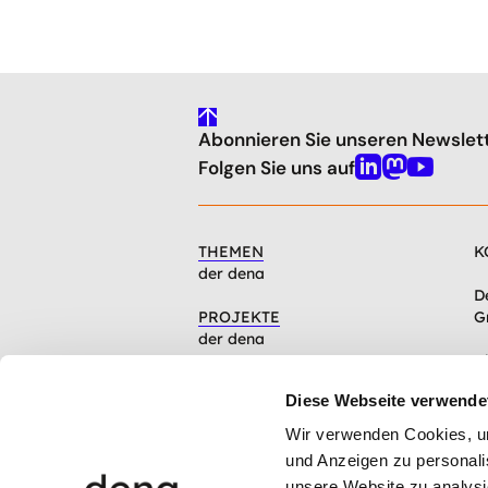
gehe
Abonnieren Sie unseren Newslet
nach
oben
Folgen Sie uns auf
Linkedin
Mastodon
Youtube
THEMEN
K
der dena
D
PROJEKTE
G
der dena
C
INFOCENTER
1
Diese Webseite verwende
Artikel, Events, Presse
Wir verwenden Cookies, um 
ÜBER DIE DENA
und Anzeigen zu personalis
Mission, Organisation, Jobs
unsere Website zu analysi