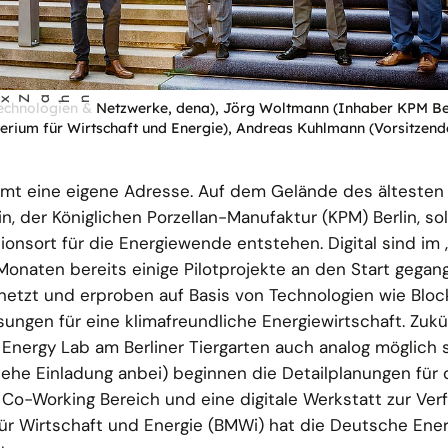
ix Zahn
ale Technologien & Netzwerke, dena), Jörg Woltmann (Inhaber KPM Be
terium für Wirtschaft und Energie), Andreas Kuhlmann (Vorsitzend
mt eine eigene Adresse. Auf dem Gelände des ältesten
n, der Königlichen Porzellan-Manufaktur (KPM) Berlin, sol
nsort für die Energiewende entstehen. Digital sind im 
onaten bereits einige Pilotprojekte an den Start gegan
etzt und erproben auf Basis von Technologien wie Bloc
ösungen für eine klimafreundliche Energiewirtschaft. Zukün
nergy Lab am Berliner Tiergarten auch analog möglich s
iehe Einladung anbei) beginnen die Detailplanungen für
Co-Working Bereich und eine digitale Werkstatt zur Ver
ür Wirtschaft und Energie (BMWi) hat die Deutsche Ene