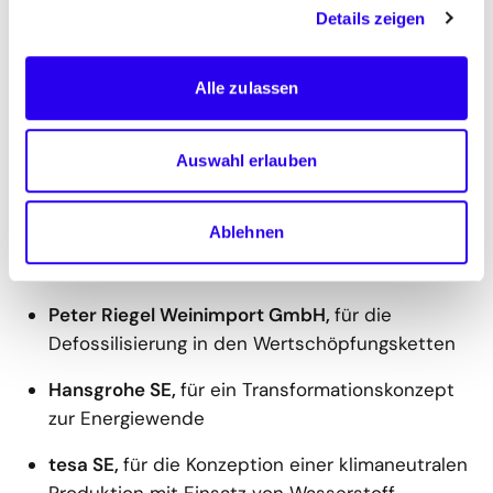
Details zeigen
erneuerbare Nahwärmeversorgung mit
saisonaler Speicherung
Alle zulassen
Stadt.Energie.Speicher GmbH und
Überseeinsel GmbH,
für die nachhaltige
Quartiersversorgung mit innovativen
Auswahl erlauben
Flusswasser-Wärmepumpen
Ablehnen
Kategorie 4: Moving forward! – Konzepte für eine
klimaneutrale Zukunft.
Peter Riegel Weinimport GmbH,
für die
Defossilisierung in den Wertschöpfungsketten
Hansgrohe SE,
für ein Transformationskonzept
zur Energiewende
tesa SE,
für die Konzeption einer klimaneutralen