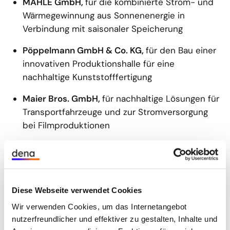
MAHLE GmbH,
für die kombinierte Strom- und
Wärmegewinnung aus Sonnenenergie in
Verbindung mit saisonaler Speicherung
Pöppelmann GmbH & Co. KG,
für den Bau einer
innovativen Produktionshalle für eine
nachhaltige Kunststofffertigung
Maier Bros. GmbH,
für nachhaltige Lösungen für
Transportfahrzeuge und zur Stromversorgung
bei Filmproduktionen
Kategorie 2: Von clever bis digital! – Die
Bandbreite der Energieeffizienz.
KIS Antriebstechnik GmbH & Co. KG,
für die
Diese Webseite verwendet Cookies
Entwicklung eines maßgeschneiderten und KI-
Wir verwenden Cookies, um das Internetangebot
gestützten Energiemanagementsystems
nutzerfreundlicher und effektiver zu gestalten, Inhalte und