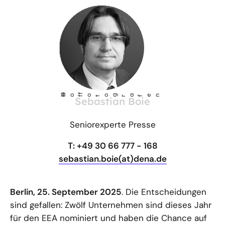
©
Ho
fotog
a
r
fen
f
Sebastian Boie
Seniorexperte Presse
T: +49 30 66 777 - 168
sebastian.boie(at)dena.de
Berlin, 25. September 2025
. Die Entscheidungen
sind gefallen: Zwölf Unternehmen sind dieses Jahr
für den EEA nominiert und haben die Chance auf