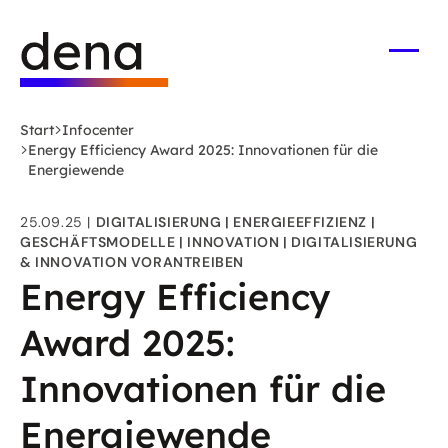
Zum
Logo
Hauptinhalt
Deutsche
springen
Energie-
Menü
öffne
Agentur
(dena)
Start
Infocenter
-
Energy Efficiency Award 2025: Innovationen für die
zur
Energiewende
Startseite
25.09.25
DIGITALISIERUNG
ENERGIEEFFIZIENZ
GESCHÄFTSMODELLE
INNOVATION
DIGITALISIERUNG
& INNOVATION VORANTREIBEN
Energy Efficiency
Award 2025:
Innovationen für die
Energiewende