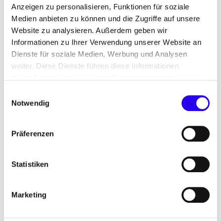
Anzeigen zu personalisieren, Funktionen für soziale
Zugleich wird deutlich: Der Gebäudesektor ist ein
Medien anbieten zu können und die Zugriffe auf unsere
zentraler Wirtschaftsfaktor.
Website zu analysieren. Außerdem geben wir
Er bietet große Chancen für
Informationen zu Ihrer Verwendung unserer Website an
Dienste für soziale Medien, Werbung und Analysen
Beschäftigung,
weiter. Diese Dienste führen diese Informationen
möglicherweise mit weiteren Daten zusammen, die Sie
regionale Wertschöpfung und
ihnen bereitgestellt haben oder die Sie im Rahmen Ihrer
Einwilligungsauswahl
nachhaltiges Wachstum.
Nutzung der Dienste gesammelt haben.
Notwendig
Mehr zum Thema
Präferenzen
Statistiken
Marketing