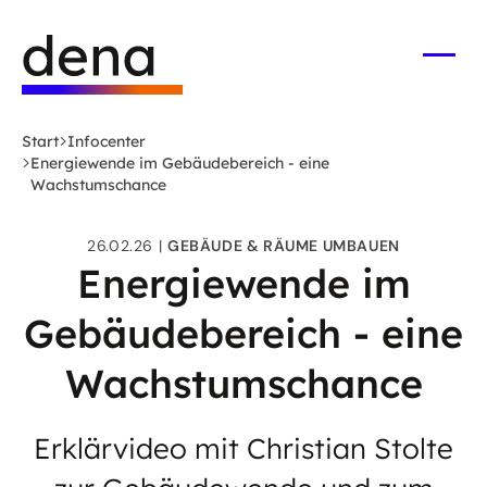
Zum
Logo
Hauptinhalt
Deutsche
springen
Energie-
Menü
öffne
Agentur
(dena)
Start
Infocenter
-
Energiewende im Gebäudebereich - eine
zur
Wachstumschance
Startseite
26.02.26
GEBÄUDE & RÄUME UMBAUEN
Energiewende im
Gebäudebereich - eine
Wachstumschance
Erklärvideo mit Christian Stolte