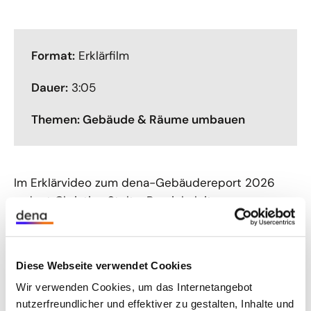
Format:
Erklärfilm
Dauer:
3:05
Themen: Gebäude & Räume umbauen
Im Erklärvideo zum dena-Gebäudereport 2026
ordnet Christian Stolte, Bereichsleiter
Klimaneutrale Gebäude bei der dena, zentrale
Entwicklungen im Gebäudesektor ein. Anhand
aktueller Daten zu Emissionen, Wärmepumpen,
Diese Webseite verwendet Cookies
Dach-Photovoltaik und Heimspeichern zeigt das
Wir verwenden Cookies, um das Internetangebot
Video, wo die Wärmewende Fortschritte macht –
nutzerfreundlicher und effektiver zu gestalten, Inhalte und
und wo weiterer Handlungsbedarf besteht.