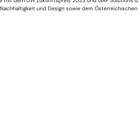
e mit dem DW Zukunftspreis 2023 und GAP Solutions u.
 Nachhaltigkeit und Design sowie dem Österreichischen 