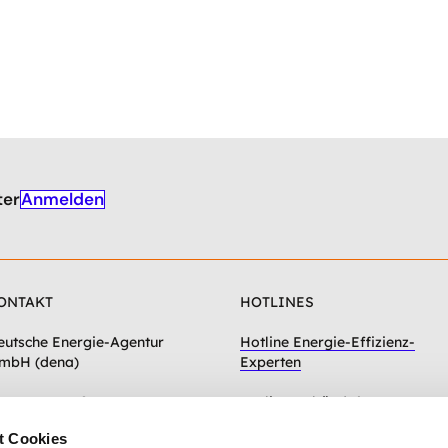
Anmelden
ter
ONTAKT
HOTLINES
eutsche Energie-Agentur
Hotline Energie-Effizienz-
mbH (dena)
Experten
hausseestraße 128a
Hotline Gebäudeforum
0115 Berlin
klimaneutral
t Cookies