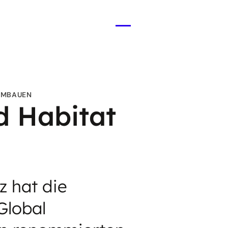
Menü
öffnen
UMBAUEN
d Habitat
z hat die
Global