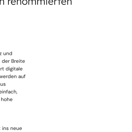
en renommierten
tz und
der Breite
t digitale
 werden auf
aus
einfach,
h hohe
t ins neue