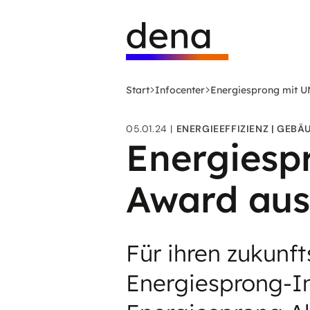
Zum
Logo
Hauptinhalt
Deutsche
springen
Energie-
Agentur
(dena)
Start
Infocenter
Energiesprong mit U
-
zur
05.01.24
ENERGIEEFFIZIENZ
GEBÄ
Startseite
Energiesp
Award aus
Für ihren zukunf
Energiesprong-Ini