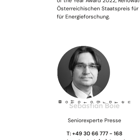
of the Year Award 2022, Renowat
Österreichischen Staatspreis für
für Energieforschung.
©
Ho
fo
og
a
fen
Sebastian Boie
f
t
r
Seniorexperte Presse
T: +49 30 66 777 - 168