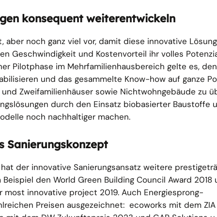
ngen konsequent weiterentwickeln
, aber noch ganz viel vor, damit diese innovative Lösung
en Geschwindigkeit und Kostenvorteil ihr volles Potenzia
her Pilotphase im Mehrfamilienhausbereich gelte es, den
abilisieren und das gesammelte Know-how auf ganze Por
 und Zweifamilienhäuser sowie Nichtwohngebäude zu üb
ungslösungen durch den Einsatz biobasierter Baustoffe 
modelle noch nachhaltiger machen.
es Sanierungskonzept
at der innovative Sanierungsansatz weitere prestigetr
 Beispiel den World Green Building Council Award 2018
 most innovative project 2019. Auch Energiesprong-
hlreichen Preisen ausgezeichnet: ecoworks mit dem ZIA