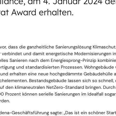
liance, am 4. Januar 2024 d
at Award erhalten.
rvor, dass die ganzheitliche Sanierungslösung Klimaschu
verbindet und damit energetische Modernisierungen in 
ielles Sanieren nach dem Energiesprong-Prinzip kombinier
fertigung und standardisierten Prozessen. Wohngebäude
t und erhalten eine neue hochgedämmte Gebäudehülle 
chelementen. Bestandsgebäude lassen sich so schnell, 
auf den klimaneutralen NetZero-Standard bringen. Durc
0 Prozent können serielle Sanierungen im Idealfall sogar
rden.
dena-Geschäftsführung sagte: „Das ist ein schöner Star