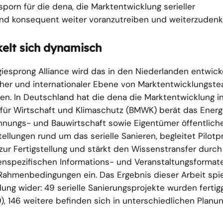
sporn für die dena, die Marktentwicklung serieller
nd konsequent weiter voranzutreiben und weiterzudenk
elt sich dynamisch
iesprong Alliance wird das in den Niederlanden entwick
her und internationaler Ebene von Marktentwicklungste
en. In Deutschland hat die dena die Marktentwicklung init
für Wirtschaft und Klimaschutz (BMWK) berät das Ener
nungs- und Bauwirtschaft sowie Eigentümer öffentlich
ellungen rund um das serielle Sanieren, begleitet Pilotp
zur Fertigstellung und stärkt den Wissenstransfer durch
ppenspezifischen Informations- und Veranstaltungsforma
 Rahmenbedingungen ein. Das Ergebnis dieser Arbeit spie
ng wider: 49 serielle Sanierungsprojekte wurden fertigg
9), 146 weitere befinden sich in unterschiedlichen Planu