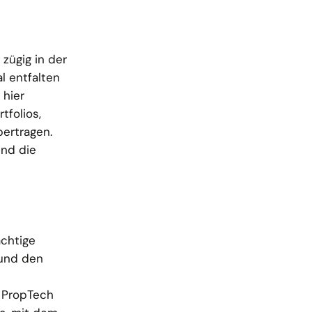
 zügig in der
l entfalten
 hier
tfolios,
ertragen.
und die
ächtige
 und den
 PropTech