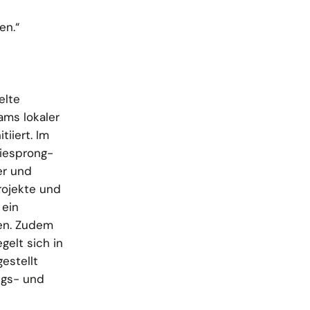
en.“
elte
ams lokaler
iiert. Im
giesprong-
er und
rojekte und
 ein
ten. Zudem
gelt sich in
estellt
ngs- und