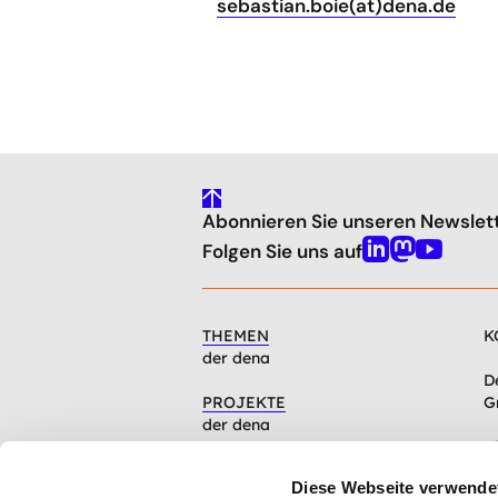
sebastian.boie(at)dena.de
gehe
Abonnieren Sie unseren Newslet
nach
oben
Folgen Sie uns auf
Linkedin
Mastodon
Youtube
THEMEN
K
der dena
D
PROJEKTE
G
der dena
C
INFOCENTER
1
Diese Webseite verwende
Artikel, Events, Presse