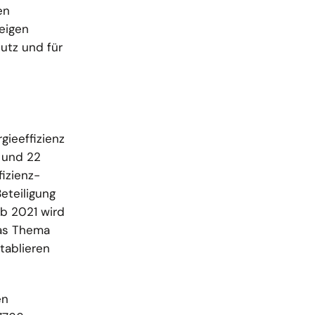
en
eigen
hutz und für
gieeffizienz
 und 22
fizienz-
eteiligung
b 2021 wird
das Thema
tablieren
en