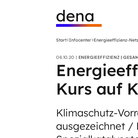
Zum
Logo
Hauptinhalt
Deutsche
springen
Energie-
Agentur
(dena)
Start
Infocenter
Energieeffizienz-Ne
-
zur
06.10.20
ENERGIEEFFIZIENZ
GESA
Startseite
Energieef
Kurs auf 
Klimaschutz-Vorre
ausgezeichnet /