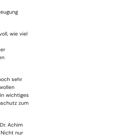
rzeugung
ll, wie viel
der
en
noch sehr
wollen
in wichtiges
maschutz zum
Dr. Achim
 Nicht nur