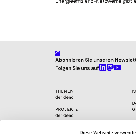
Energieeffizienz-Netzwerke gibt 
gehe
Abonnieren Sie unseren Newslet
nach
oben
Folgen Sie uns auf
Linkedin
Mastodon
Youtube
THEMEN
K
der dena
D
PROJEKTE
G
der dena
C
INFOCENTER
1
Diese Webseite verwende
Artikel, Events, Presse