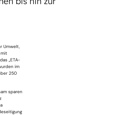
en bis hin zur
ür Umwelt,
 mit
das „ETA-
wurden im
 über 250
sam sparen
z
ma
Beseitigung