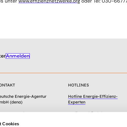
es unter
www.effizienznetzwerke.org
oder Tel: 030-6677
Anmelden
ter
ONTAKT
HOTLINES
eutsche Energie-Agentur
Hotline Energie-Effizienz-
mbH (dena)
Experten
hausseestraße 128a
Hotline Gebäudeforum
0115 Berlin
klimaneutral
t Cookies