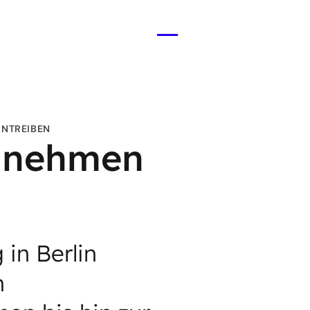
Menü
öffnen
ANTREIBEN
e nehmen
 in Berlin
n