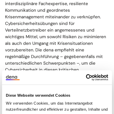
interdisziplinäre Fachexpertise, resiliente
Kommunikation und geordnetes
Krisenmanagement miteinander zu verknüpfen.
Cybersicherheitsübungen sind für
Verteilnetzbetreiber ein angemessenes und
wichtiges Mittel, um sowohl Risiken zu minimieren
als auch den Umgang mit Krisensituationen
vorzubereiten. Die dena empfiehlt eine
regelmäßige Durchführung – gegebenenfalls mit
unterschiedlichen Schwerpunkten –, um die
Cybersicherheit in diesen kritischen
Infrastrukturen langfristig zu erhöhen.
In diesem Dokument informiert die dena
umfassend über EnerCise II. Sie erhalten
Diese Webseite verwendet Cookies
detaillierte Beschreibungen des Übungskonzepts
Wir verwenden Cookies, um das Internetangebot
und des Übungsablaufs. Diese werden mit den
nutzerfreundlicher und effektiver zu gestalten, Inhalte und