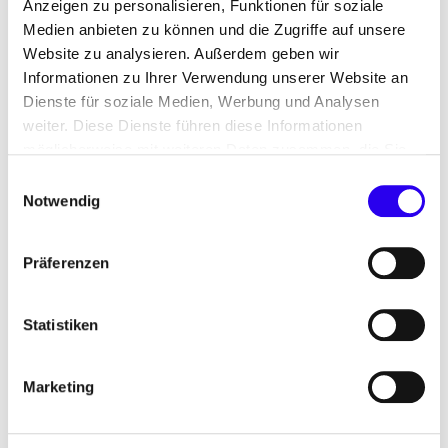
Beobachtungen am Tag der Übung unterfüttert.
Anzeigen zu personalisieren, Funktionen für soziale
Die Beobachtungen beziehen sich einerseits auf
Medien anbieten zu können und die Zugriffe auf unsere
das Übungskonzept, andererseits auf das
Website zu analysieren. Außerdem geben wir
Vorgehen der Teilnehmerinnen und Teilnehmer. Auf
Informationen zu Ihrer Verwendung unserer Website an
Dienste für soziale Medien, Werbung und Analysen
Basis der Beobachtungen erfolgt eine Evaluation
weiter. Diese Dienste führen diese Informationen
des Konzepts. Zudem macht die Publikation auf
möglicherweise mit weiteren Daten zusammen, die Sie
die relevanten Situationen im Vorgehen des
ihnen bereitgestellt haben oder die Sie im Rahmen Ihrer
Einwilligungsauswahl
Teilnehmerkreises (im positiven wie im negativen
Nutzung der Dienste gesammelt haben.
Notwendig
Sinne) aufmerksam.
Präferenzen
Statistiken
Marketing