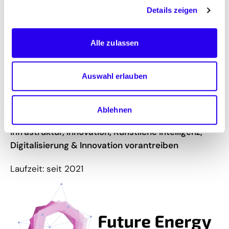
Details zeigen
©
dena/C
aud
us P
lug
l
i
f
Future Energy Lab
Alle zulassen
Ziel: Reallabor, um die digitale Zukunft der
Auswahl erlauben
Energiesysteme mitzugestalten
Themen: Digitalisierung, Energieeffizienz,
Ablehnen
Geschäftsmodelle, Gesetzlicher Rahmen,
Infrastruktur, Innovation, Künstliche Intelligenz,
Digitalisierung & Innovation vorantreiben
Laufzeit: seit 2021