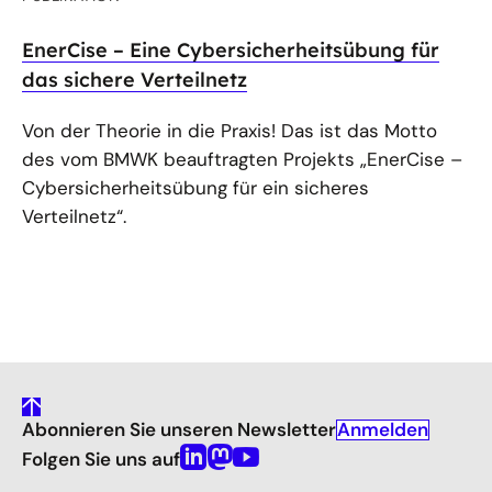
EnerCise – Eine Cybersicherheitsübung für
das sichere Verteilnetz
Von der Theorie in die Praxis! Das ist das Motto
des vom BMWK beauftragten Projekts „EnerCise –
Cybersicherheitsübung für ein sicheres
Verteilnetz“.
gehe
Anmelden
Abonnieren Sie unseren Newsletter
nach
oben
Folgen Sie uns auf
Linkedin
Mastodon
Youtube