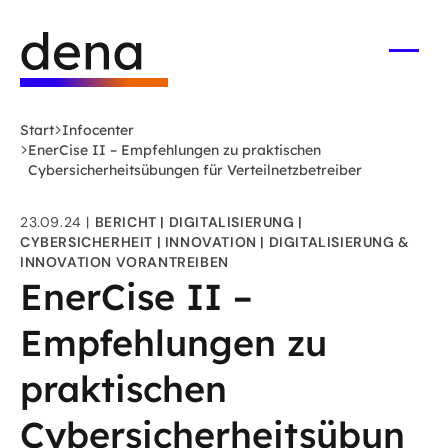
Zum
Logo
Hauptinhalt
Deutsche
springen
Energie-
Menü
öffne
Agentur
(dena)
Start
Infocenter
-
EnerCise II – Empfehlungen zu praktischen
zur
Cybersicherheitsübungen für Verteilnetzbetreiber
Startseite
23.09.24
BERICHT
DIGITALISIERUNG
CYBERSICHERHEIT
INNOVATION
DIGITALISIERUNG &
INNOVATION VORANTREIBEN
EnerCise II –
Empfehlungen zu
praktischen
Cybersicherheitsübun