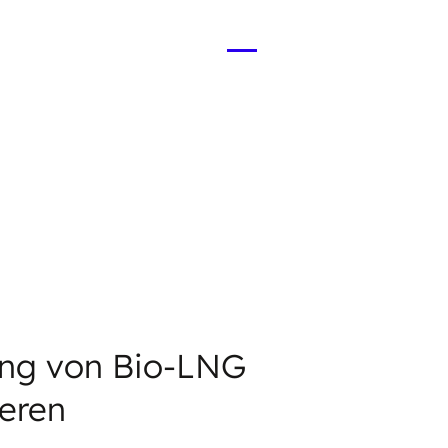
Menü
öffnen
N
ung von Bio-LNG
weren