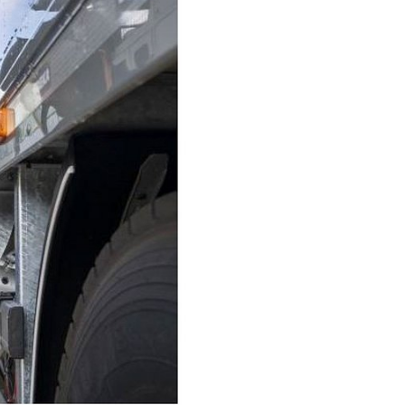
ion schwerer
licht nahezu
ikpraxis
NG