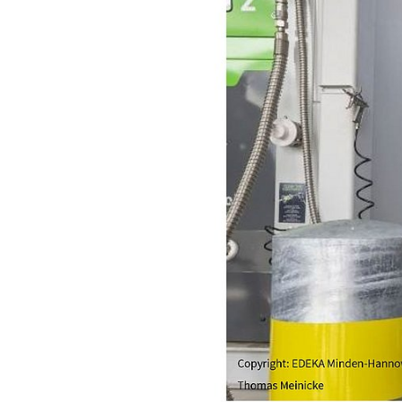
Bio-LNG im Allta
Gerade im Fernverkehr braucht e
Nutzfahrzeuge. Bio-LNG ist bereit
CO₂-neutrale Transporte. Doch w
Erfahrungen von EDEKA Minden-Han
eingesetzt und bewertet wird.
Welche Praxiser
gemacht?