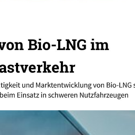
d Betankungszeiten wie Diesel.
rten europäischen Rohstoffen mit kurzen Lieferketten.
mit moderatem Aufwand unabhängig von Gas- oder Stromne
 % teurer, doch rund 10 % geringere Kraftstoffkosten gl
LNG mit fossilen Kraftstoffen bei der Maut schränkt di
r ein.