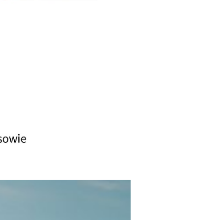
tz zügig
eichen dies
e