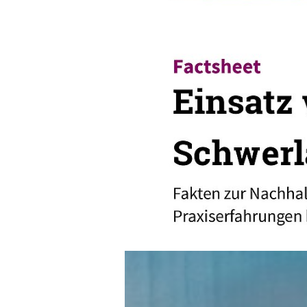
LNG-Lkw bieten Reichweite un
Bio-LNG stammt aus zertifizie
Die Infrastruktur ließ sich 
realisieren.
Zwar sind die Fahrzeuge 10–20
teils aus.
Die Gleichbehandlung von Bio-
Wirtschaftlichkeit für Anwende