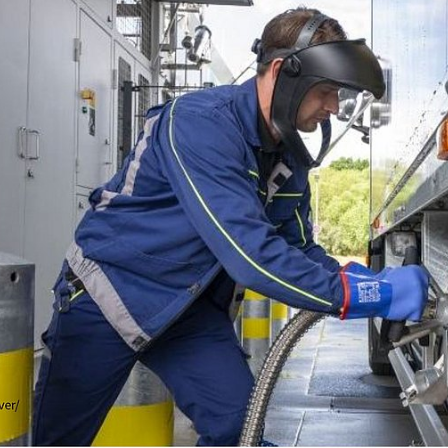
g
s praktikable Lösungen für die nachhaltige Transformat
s heute als alternativer Kraftstoff im Einsatz und ermög
ie bewährt sich die Technologie im Alltag? Dazu wurden
nover eingeholt, die zeigen, wie Bio-LNG in der Logist
fahrungen wurden mit Bio-L