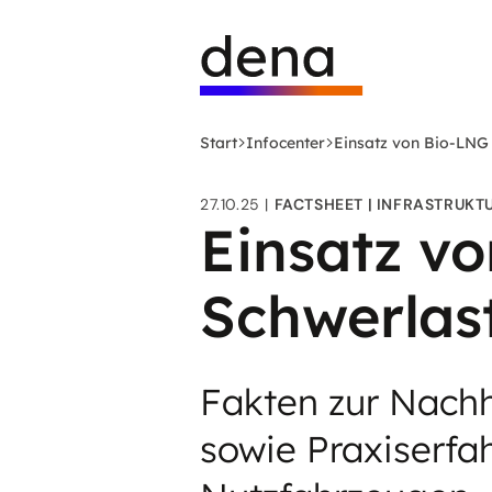
Zum
Logo
Hauptinhalt
Deutsche
springen
Energie-
Agentur
(dena)
Start
Infocenter
Einsatz von Bio-LNG
-
zur
27.10.25
FACTSHEET
INFRASTRUKT
Startseite
Einsatz v
Schwerlas
Fakten zur Nachh
sowie Praxiserfa