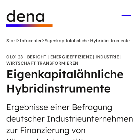
Zum
Logo
Hauptinhalt
Deutsche
springen
Energie-
Menü
öffne
Agentur
(dena)
Start
Infocenter
Eigenkapitalähnliche Hybridinstrumente
-
zur
01.01.23
BERICHT
ENERGIEEFFIZIENZ
INDUSTRIE
Startseite
WIRTSCHAFT TRANSFORMIEREN
Eigenkapitalähnliche
Hybridinstrumente
Ergebnisse einer Befragung
deutscher Industrieunternehmen
zur Finanzierung von