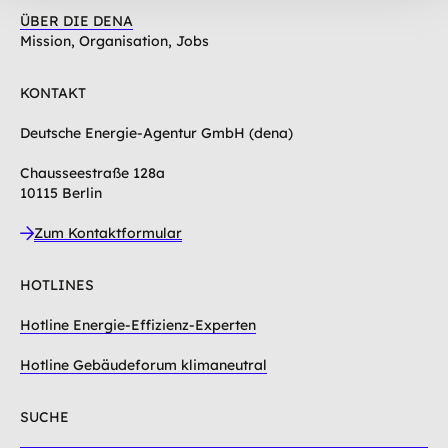
ÜBER DIE DENA
Mission, Organisation, Jobs
KONTAKT
Deutsche Energie-Agentur GmbH (dena)
Chausseestraße 128a
10115 Berlin
Zum Kontaktformular
HOTLINES
Hotline Energie-Effizienz-Experten
Hotline Gebäudeforum klimaneutral
SUCHE