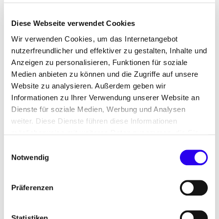
Diese Webseite verwendet Cookies
Wir verwenden Cookies, um das Internetangebot
Die Transformation der Wirtschaft hin zur
nutzerfreundlicher und effektiver zu gestalten, Inhalte und
Klimaneutralität ist mit enormen Investitionen
Anzeigen zu personalisieren, Funktionen für soziale
verbunden – diese stellen die Industrie jedoch
Medien anbieten zu können und die Zugriffe auf unsere
mitunter vor große finanzielle Herausforderungen.
Website zu analysieren. Außerdem geben wir
Das Bundesministerium für Wirtschaft und
Informationen zu Ihrer Verwendung unserer Website an
Klimaschutz hat daher die dena und die Frankfurt
Dienste für soziale Medien, Werbung und Analysen
School of Finance & Management beauftragt,
weiter. Diese Dienste führen diese Informationen
mittels einer Unternehmensbefragung zu prüfen,
möglicherweise mit weiteren Daten zusammen, die Sie
ihnen bereitgestellt haben oder die Sie im Rahmen Ihrer
ob ein Instrument zur Stärkung der
Einwilligungsauswahl
Nutzung der Dienste gesammelt haben.
Eigenkapitalbasis von Unternehmen, ein
Notwendig
sogenanntes Eigenkapitalähnliches
Hybridinstrument, dahingehend hilfreich sein
Präferenzen
könnte. Im Bericht werden die Ergebnisse der
Befragung zu dem Bedarf für ein solches
Statistiken