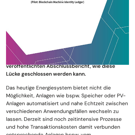
Das Fehlen einheitlicher Identitäten für
Erzeugungs- und Verbrauchsanlagen ist eine
digitale Lücke in einer stark dezentral geprägten
Energiewelt. Mit dem Ziel die Basis für einen
sicheren und souveränen Datenaustausch zu
legen, nehmen Maschinen-Identitäten zukünftig
eine immer wichtigere Rolle ein. Das erste
Pilotprojekt des Future Energy Lab zeigt im heute
veröffentlichten Abschlussbericht, wie diese
Lücke geschlossen werden kann.
Das heutige Energiesystem bietet nicht die
Möglichkeit, Anlagen wie bspw. Speicher oder PV-
Anlagen automatisiert und nahe Echtzeit zwischen
verschiedenen Anwendungsfällen wechseln zu
lassen. Derzeit sind noch zeitintensive Prozesse
und hohe Transaktionskosten damit verbunden
entsprechende Anlagen bspw. vom