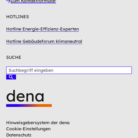
Zum Kontaktformular
HOTLINES
Hotline Energie-Effizienz-Experten
Hotline Gebäudeforum klimaneutral
SUCHE
S
u
S
c
u
c
h
h
b
e
e
n
g
L
r
o
i
g
Hinweisgebersystem der dena
f
o
Cookie-Einstellungen
f
D
Datenschutz
e