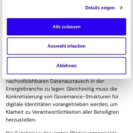
technisch funktioniert und zwar im aktuellen
Details zeigen
rechtlichen Rahmen, d.h. unter Einhaltung der IT-
sicherheitsregulatorischen Anforderungen und
Datenschutzanforderungen. Nun müssen digitale
Alle zulassen
Identitäten auch für das Energiesystem salonfähig
gemacht werden. Das bedeutet für
Auswahl erlauben
Interoperabilität zu sorgen und einen
Branchenstandard für eine Maschinen-Identität zu
entwickeln, um damit gleichermaßen die Basis für
Ablehnen
einen sicheren, automatischen und
nachvollziehbaren Datenaustausch in der
Energiebranche zu legen. Gleichzeitig muss die
Konkretisierung von Governance-Strukturen für
digitale Identitäten vorangetrieben werden, um
Klarheit zu Verantwortlichkeiten aller Beteiligten
herzustellen.