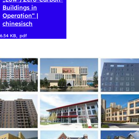
Buildings in
Operation“ |
chinesisch
6.54 KB
pdf