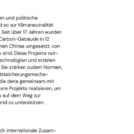
Prinzip:
jekten zur
 hin zur
hina
 Zeit
Zero-
lgreich