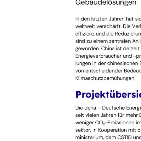
Kompetenzaufb
Das Factsheet beschreibt, wie di
Entwicklung von Pilotprojekte
Übernahme des bewährten Qual
Qualitätssicherung
Weiterentwicklung der deutsch
Betriebszertifizierung von 
Wissensaustausch durch Work
Langjährige Zus
Die dena blickt auf über 17 Jahre
wurden 51 Pilotprojekte für ultr
Carbon-Gebäuden in 12 Provinzen