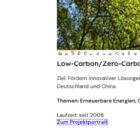
t
e
s
j
m
t
©
shu
t
r
t
ock/
a
es
eoha
r
Low-Carbon/Zero-Carbon
Ziel: Fördern innovativer Lösung
Deutschland und China
Themen: Erneuerbare Energien, G
Laufzeit: seit 2008
Zum Projektportrait