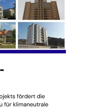
issionen im
m CSTID und
ro-Carbon-
zu fördern
 und