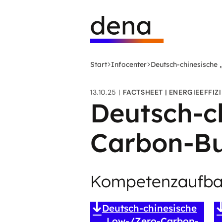
Zum
Logo
Hauptinhalt
Deutsche
springen
Energie-
Agentur
(dena)
Start
Infocenter
Deutsch-chinesische
-
zur
13.10.25
FACTSHEET
ENERGIEEFFIZ
Startseite
Deutsch-c
Carbon-Bu
Kompetenzaufbau
Deutsch-chinesische
„Low-/Zero-Carbon-