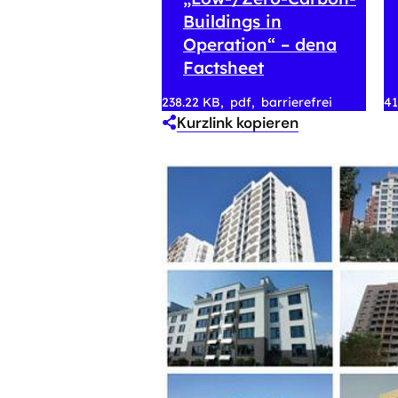
Buildings in
Operation“ – dena
Factsheet
238.22 KB
pdf
barrierefrei
41
Kurzlink kopieren