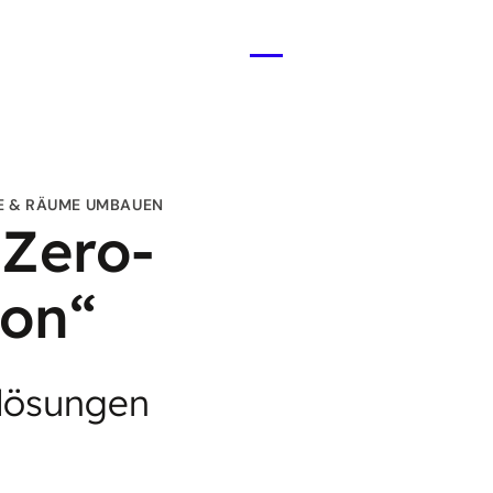
Menü
öffnen
 & RÄUME UMBAUEN
/Zero-
ion“
lösungen