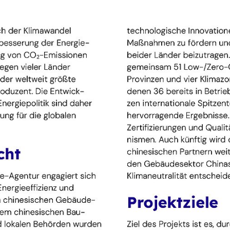
au
e Strategie dazu aussieht. Dabei folgt das Vorgehen dem 
n als Modellvorlagen
itätssicherungsprozesses aus früheren Passivhauspro
-chinesischen energieeffizienten Gebäudezertifizierung
Low-/Zero-Carbon-Gebäuden
shops, Konferenzen und digitale Netzwerke
ammenarbeit der dena mit C
 erfolgreiche Zusammenarbeit mit China zurück. In dieser
a-niedrigen Energieverbrauch und den Betrieb von Low-/
 und vier Klimazonen umgesetzt. Davon wurden 36 erfo