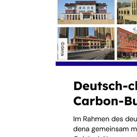
Projekte auf dem
Deutschland und
Die dena engagiert sich seit vie
chinesischen Gebäudesektor. In
lokalen Behörden wurden zahlre
Buildings umgesetzt. Ziel ist es
und so zur Klimaneutralität beide
Deutsch-chinesis