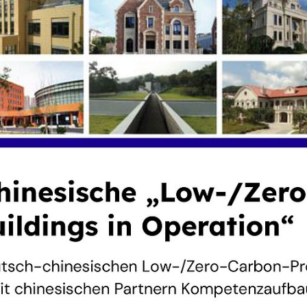
 Weg zur Klimaneutralität in
 China
len Jahren für mehr Energieeffizienz und weniger CO₂-Em
 Kooperation mit dem chinesischen Bauministerium, de
iche Forschungs- und Entwicklungsprojekte zu Low-/Ze
, technologische Innovationen und politische Maßnahmen 
r Länder beizutragen.
che Pilotprojekte, Standards