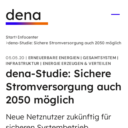
Zum
Logo
Hauptinhalt
Deutsche
springen
Energie-
Menü
öffne
Agentur
(dena)
Start
Infocenter
-
dena-Studie: Sichere Stromversorgung auch 2050 möglich
zur
Startseite
05.05.20
ERNEUERBARE ENERGIEN
GESAMTSYSTEM
INFRASTRUKTUR
ENERGIE ERZEUGEN & VERTEILEN
dena-Studie: Sichere
Stromversorgung auch
2050 möglich
Neue Netznutzer zukünftig für
sicheren Systembetrieb