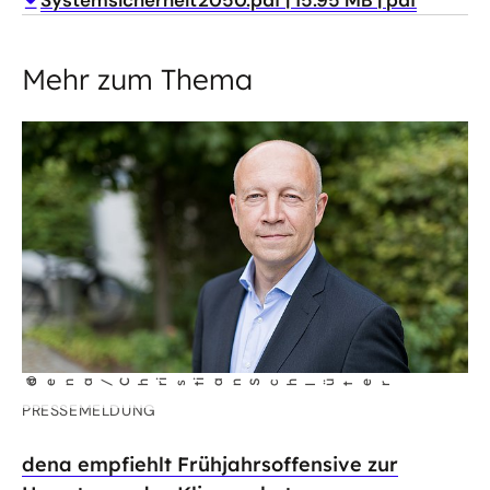
Systemsicherheit2050.pdf
15.95 MB
pdf
Mehr zum Thema
©
ian Sch
dena/Chr
ist
üter
l
PRESSEMELDUNG
dena empfiehlt Frühjahrsoffensive zur