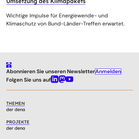
Umsetzung des Klimapakets
Wichtige Impulse für Energiewende- und
Klimaschutz von Bund-Länder-Treffen erwartet.
gehe
Anmelden
Abonnieren Sie unseren Newsletter
nach
oben
Folgen Sie uns auf
Linkedin
Mastodon
Youtube
THEMEN
der dena
PROJEKTE
der dena