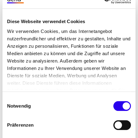
in Zukunft ein erheblicher zusätzlicher Bedarf an
Momentanreserve bestehen. Dezentrale Erzeuger,
Diese Webseite verwendet Cookies
Speicher und Lasten könnten diese liefern,
müssten dazu aber mit netzbildenden Umrichtern
Wir verwenden Cookies, um das Internetangebot
nutzerfreundlicher und effektiver zu gestalten, Inhalte und
ausgestattet werden.
Anzeigen zu personalisieren, Funktionen für soziale
Medien anbieten zu können und die Zugriffe auf unsere
Systemdienstleistungen durch
Website zu analysieren. Außerdem geben wir
Vorschriften und Anreize stärken sowie
Informationen zu Ihrer Verwendung unserer Website an
Herausforderungen und Bedarfe für
Dienste für soziale Medien, Werbung und Analysen
2050 in den Blick nehmen
weiter. Diese Dienste führen diese Informationen
möglicherweise mit weiteren Daten zusammen, die Sie
Bei vielen Systemdienstleistungen sind neue
ihnen bereitgestellt haben oder die Sie im Rahmen Ihrer
Einwilligungsauswahl
Netznutzer wie Erzeuger, Verbraucher und
Nutzung der Dienste gesammelt haben.
Notwendig
Speicher weder durch technische Vorschriften
verpflichtet, sich an der Bereitstellung von
Präferenzen
Systemdienstleistungen zu beteiligen, noch
erhalten sie durch den aktuellen regulatorischen