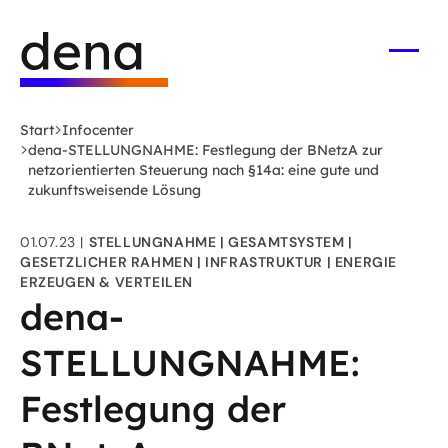
Zum
Logo
Hauptinhalt
Deutsche
springen
Energie-
Menü
öffne
Agentur
(dena)
Start
Infocenter
-
dena-STELLUNGNAHME: Festlegung der BNetzA zur
zur
netzorientierten Steuerung nach §14a: eine gute und
zukunftsweisende Lösung
Startseite
01.07.23
STELLUNGNAHME
GESAMTSYSTEM
GESETZLICHER RAHMEN
INFRASTRUKTUR
ENERGIE
ERZEUGEN & VERTEILEN
dena-
STELLUNGNAHME:
Festlegung der