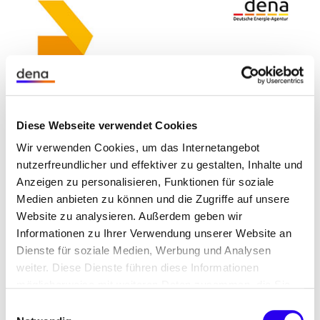
Diese Webseite verwendet Cookies
Wir verwenden Cookies, um das Internetangebot
nutzerfreundlicher und effektiver zu gestalten, Inhalte und
Anzeigen zu personalisieren, Funktionen für soziale
Medien anbieten zu können und die Zugriffe auf unsere
Website zu analysieren. Außerdem geben wir
Informationen zu Ihrer Verwendung unserer Website an
Die BNetzA ebnet mit ihrem Vorschlag zur
Dienste für soziale Medien, Werbung und Analysen
Festlegung zur netzorientierten Steuerung nach §
weiter. Diese Dienste führen diese Informationen
möglicherweise mit weiteren Daten zusammen, die Sie
14a den Weg für eine kurzfristige Integration einer
ihnen bereitgestellt haben oder die Sie im Rahmen Ihrer
großen Zahl neuer steuerbarer
Einwilligungsauswahl
Nutzung der Dienste gesammelt haben.