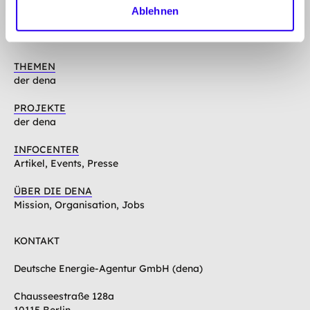
oben
Ablehnen
Folgen Sie uns auf
Linkedin
Mastodon
Youtube
THEMEN
der dena
PROJEKTE
der dena
INFOCENTER
Artikel, Events, Presse
ÜBER DIE DENA
Mission, Organisation, Jobs
KONTAKT
Deutsche Energie-Agentur GmbH (dena)
Chausseestraße 128a