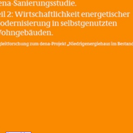
haus im Bestand“. Die größten Energieeinsparpotenziale 
 Durch eine fachgerechte Sanierung und moderne Anl
 bis zu 80 Prozent Energie eingespart werden. Der zwe
t die Wirtschaftlichkeit energetischer Sanierungsmaßna
gebnis: Die Mehrkosten für energetische Maßnahmen kö
rt werden. Die zur Einsparung einer Kilowattstunde Wär
er den Kosten, die Hausbesitzer für Wärme aus Heizöl od
ert auf dem dena-Modellprojekt „Modellvorhaben Effizie
estand“), in dem rund 360 Wohngebäude energieeffizient