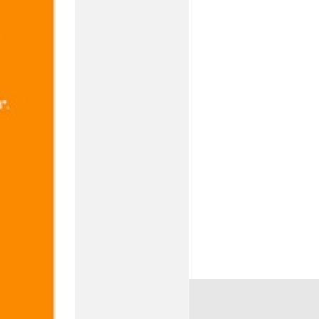
liegen in
agentechnik
ite Teil der
hmen in Ein-
nnen über
meenergie
er Gas
nzhäuser“
 saniert