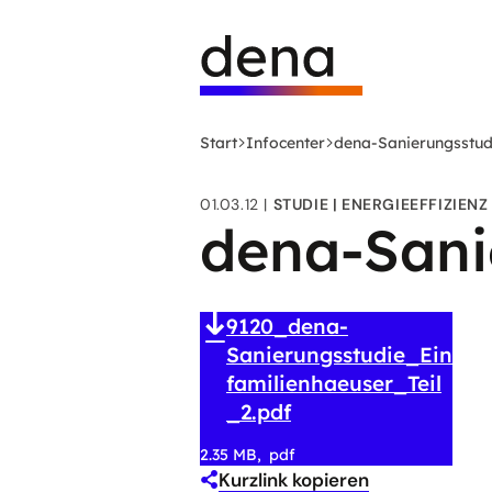
Zum
Logo
Hauptinhalt
Deutsche
springen
Energie-
Agentur
(dena)
Start
Infocenter
dena-Sanierungsstudi
-
zur
01.03.12
STUDIE
ENERGIEEFFIZIENZ
Startseite
dena-Sanie
9120_dena-
Sanierungsstudie_Ein
familienhaeuser_Teil
_2.pdf
2.35 MB
pdf
Kurzlink kopieren