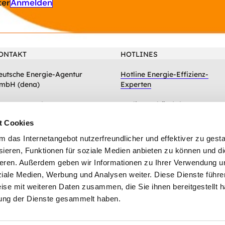
Anmelden
ter
ONTAKT
HOTLINES
eutsche Energie-Agentur
Hotline Energie-Effizienz-
mbH (dena)
Experten
hausseestraße 128a
Hotline Gebäudeforum
0115 Berlin
klimaneutral
t Cookies
Zum Kontaktformular
das Internetangebot nutzerfreundlicher und effektiver zu gestal
ieren, Funktionen für soziale Medien anbieten zu können und die
eren. Außerdem geben wir Informationen zu Ihrer Verwendung u
ziale Medien, Werbung und Analysen weiter. Diese Dienste führe
ise mit weiteren Daten zusammen, die Sie ihnen bereitgestellt h
ung der Dienste gesammelt haben.