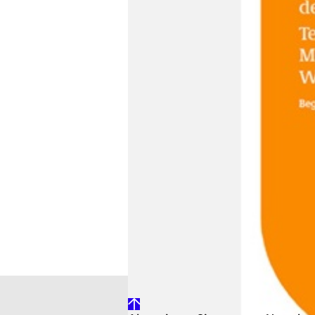
zum dena-Projekt „Niedrigenergie
Deutschland im Gebäudebestand:
können bei bestehenden Gebäuden
dena-Sanierungsstudie analysier
und Zweifamilienhäusern. Das Er
die Energieeinsparung refinanzie
notwendige Investition liegt unt
zahlen müssten. Die Studie basi
(zuvor: „Niedrigenergiehaus im B
wurden
gehe