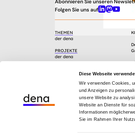
Abonnieren Sie unseren Newslet
nach
oben
Folgen Sie uns auf
Linkedin
Mastodon
Youtube
THEMEN
K
der dena
D
PROJEKTE
G
der dena
C
INFOCENTER
1
Diese Webseite verwende
Artikel, Events, Presse
Wir verwenden Cookies, um 
ÜBER DIE DENA
und Anzeigen zu personalis
Mission, Organisation, Jobs
unsere Website zu analysi
Website an Dienste für so
Hinweisgebersystem der dena
Informationen möglicherwe
Cookie-Einstellungen
Sie im Rahmen Ihrer Nutz
Datenschutz
Impressum