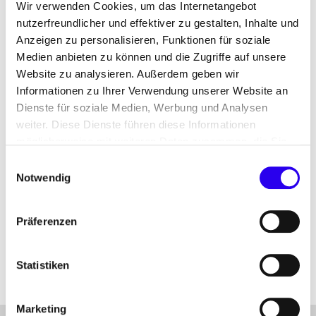
Wir verwenden Cookies, um das Internetangebot
nutzerfreundlicher und effektiver zu gestalten, Inhalte und
Anzeigen zu personalisieren, Funktionen für soziale
Medien anbieten zu können und die Zugriffe auf unsere
Website zu analysieren. Außerdem geben wir
Informationen zu Ihrer Verwendung unserer Website an
Dienste für soziale Medien, Werbung und Analysen
Der dena-MARKTMONITOR Gebäudesektor
weiter. Diese Dienste führen diese Informationen
„Perspektiven des Gebäudesektors in der Corona-
möglicherweise mit weiteren Daten zusammen, die Sie
Krise“ gibt einen differenzierten Einblick in die
ihnen bereitgestellt haben oder die Sie im Rahmen Ihrer
Einwilligungsauswahl
Branchen im Kontext der Corona-Krise. Mit dem
Nutzung der Dienste gesammelt haben.
Notwendig
vorliegenden Zustandsbericht möchten wir
Lösungsoptionen aufzeigen, die im Gebäudesektor
auch mittel-und langfristig für Konjunkturbelebung,
Präferenzen
Klimaschutz und Kontinuität sorgen.
Statistiken
Marketing