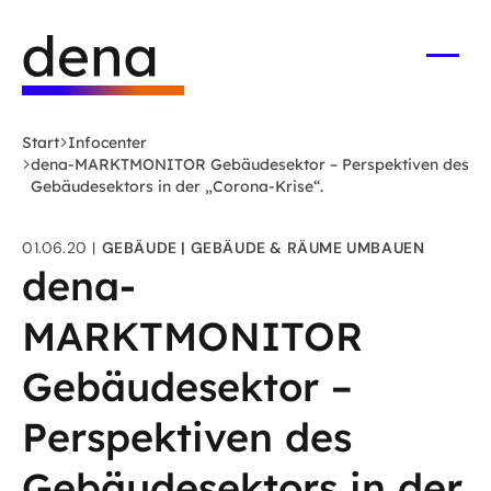
Zum
Logo
Hauptinhalt
Deutsche
springen
Energie-
Menü
öffne
Agentur
(dena)
Start
Infocenter
-
dena-MARKTMONITOR Gebäudesektor – Perspektiven des
zur
Gebäudesektors in der „Corona-Krise“.
Startseite
01.06.20
GEBÄUDE
GEBÄUDE & RÄUME UMBAUEN
dena-
MARKTMONITOR
Gebäudesektor –
Perspektiven des
Gebäudesektors in der