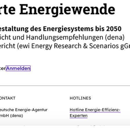
en durch Einschätzungen zu Umsetzungsherausforderung
n zu überprüfen und zu ergänzen.
Anmelden
ter
ONTAKT
HOTLINES
eutsche Energie-Agentur
Hotline Energie-Effizienz-
mbH (dena)
Experten
hausseestraße 128a
Hotline Gebäudeforum