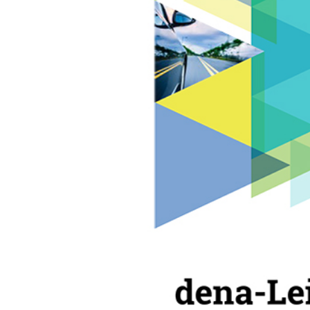
Die dena-Leitstudie Integrierte 
Deutschland Transformationspfade
einen innovativen, sektorübergre
von über 60 Studienpartnern aus
wesentlichen Akteuren aus Politik
energiewirtschaftlichen Analys
gesellschaftliche Fragestellunge
Teil A: Ergebnisbericht und Han
Teil B: Gutachterbericht (ewi En
Energiewende entwickelt und ver
Transformationspfade zur Erreichu
innovativen, sektorübergreifend
über 60 Studienpartnern aus all
wesentlichen Akteuren aus Politik