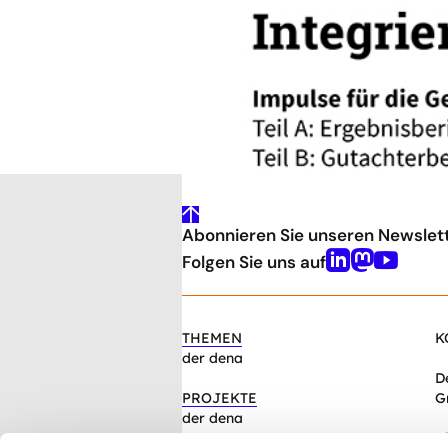
energiewirtschaftlichen Analys
gesellschaftliche Fragestellunge
gehe
Abonnieren Sie unseren Newslet
nach
oben
Folgen Sie uns auf
Linkedin
Mastodon
Youtube
THEMEN
K
der dena
D
PROJEKTE
G
der dena
C