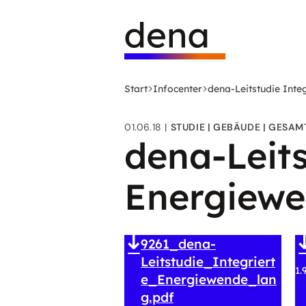
Zum
Logo
Hauptinhalt
Deutsche
springen
Energie-
Agentur
(dena)
Start
Infocenter
dena-Leitstudie Inte
-
zur
01.06.18
STUDIE
GEBÄUDE
GESAM
Startseite
dena-Leits
Energiew
9261_dena-
Leitstudie_Integriert
1.
e_Energiewende_lan
g.pdf