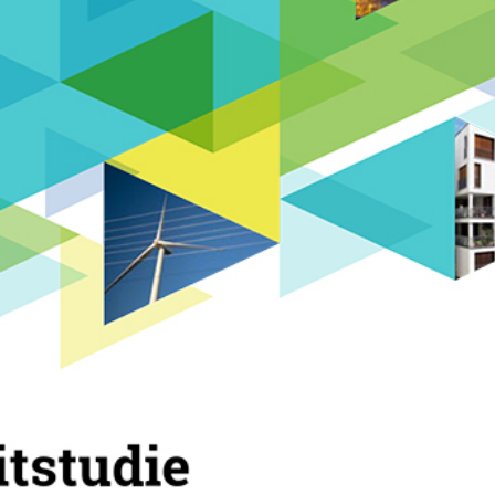
Energiewende entwickelt und vergleicht für das Energies
 zur Erreichung der klimapolitischen Ziele bis 2050. Sie
ifenden Szenarioansatz. Zugleich baut sie auf dem Bran
 allen relevanten Sektoren und dem kontinuierlichen A
, Gesellschaft und Wissenschaft auf. Ziel ist es, die
en durch Einschätzungen zu Umsetzungsherausforderung
n zu überprüfen und zu ergänzen.
dlungsempfehlungen (dena)
ergy Research & Scenarios gGmbH) Die dena-Leitstudie I
gleicht für das Energiesystem in Deutschland
ng der klimapolitischen Ziele bis 2050. Sie verfolgt ein
en Szenarioansatz. Zugleich baut sie auf dem Branchenw
en relevanten Sektoren und dem kontinuierlichen Austa
, Gesellschaft und Wissenschaft auf. Ziel ist es, die