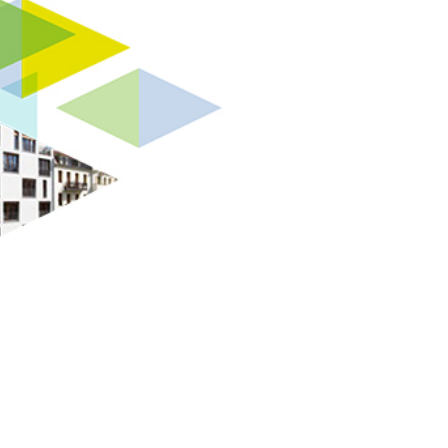
ystem in
 verfolgt
chenwissen
ustausch mit
en und
ntegrierte
en
issen von
usch mit