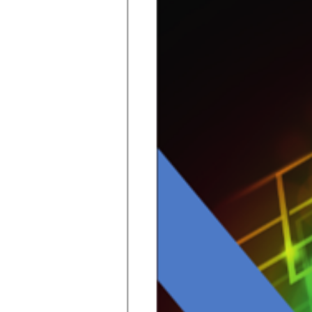
Der Ausbau der erneuerbaren Ene
Energiewende entstehen immer n
der steigenden dezentralen Er
Netzbetreiber nicht verfügbare 
die damit verbundenen hohen Ko
erneuerbaren Energien bedeuten 
durch den Wandel weg von einer 
Dezentralität nimmt auch die R