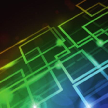
rgien bestimmt die Veränderung der Energielandschaft.
eue Herausforderungen für die Akteure: So muss der 
zeugung gerecht werden und das Engpassmanagement de
Kapazitäten adressieren. Das gestiegene Abregelungsvo
sten für Redispatch oder das Einspeisemanagement be
volkswirtschaftliche Konsequenzen für die Energiewend
konventionell geprägten Erzeugungslandschaft hin zu m
ückspeisung aus unteren Netzebenen in höhere Spannu