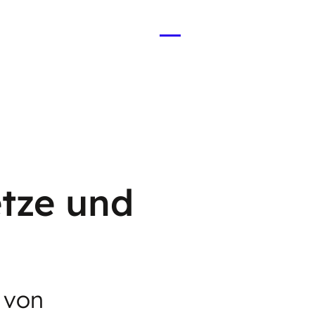
Menü
öffnen
tze und
 von