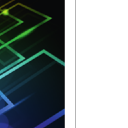
 Aus der
Netzausbau
r
lumen und
i
e. Bedingt
ehr
ngsebenen