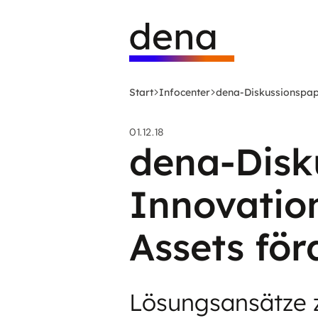
Zum
Logo
Hauptinhalt
Deutsche
springen
Energie-
Agentur
(dena)
Start
Infocenter
dena-Diskussionspapi
-
zur
01.12.18
Startseite
dena-Disk
Innovatio
Assets för
Lösungsansätze z