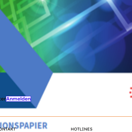
h stets aus der höchsten Spannungsebene zur niedrigste
e im Diskussionspapier dargelegten Lösungsansätze im
nschätzung der Start-ups wider und sind mit Vertretern
ie Investoren und Marktakteuren diskutiert worden. Sie 
altung von innovations- und investitionsfreundlicheren
Anmelden
ter
ONTAKT
HOTLINES