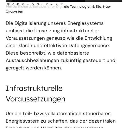
©
Ho
fotog
a
r
fen
f
Philipp Richard, Bereichsleiter Digitale Technologien & Start-up-
Ökosystem
Die Digitalisierung unseres Energiesystems
umfasst die Umsetzung infrastruktureller
Voraussetzungen genauso wie die Entwicklung
einer klaren und effektiven Datengovernance.
Diese beschreibt, wie datenbasierte
Austauschbeziehungen zukünftig gesteuert und
geregelt werden können.
Infrastrukturelle
Voraussetzungen
Um ein teil- bzw. vollautomatisch steuerbares
Energiesystem zu schaffen, das der dezentralen