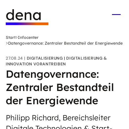
Zum
Logo
Hauptinhalt
Deutsche
springen
Energie-
Menü
öffne
Agentur
(dena)
Start
Infocenter
-
Datengovernance: Zentraler Bestandteil der Energiewende
zur
Startseite
27.08.24
DIGITALISIERUNG
DIGITALISIERUNG &
INNOVATION VORANTREIBEN
Datengovernance:
Zentraler Bestandteil
der Energiewende
Philipp Richard, Bereichsleiter
Digitale Technologien & Start-