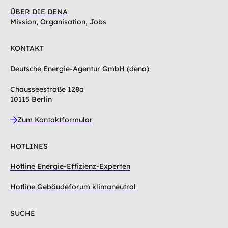
ÜBER DIE DENA
Mission, Organisation, Jobs
KONTAKT
Deutsche Energie-Agentur GmbH (dena)
Chausseestraße 128a
10115 Berlin
Zum Kontaktformular
HOTLINES
Hotline Energie-Effizienz-Experten
Hotline Gebäudeforum klimaneutral
SUCHE