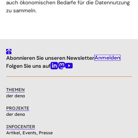
auch ökonomischen Bedarfe für die Datennutzung
zu sammeln.
gehe
Anmelden
Abonnieren Sie unseren Newsletter
nach
oben
Folgen Sie uns auf
Linkedin
Mastodon
Youtube
THEMEN
der dena
PROJEKTE
der dena
INFOCENTER
Artikel, Events, Presse