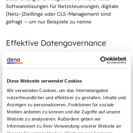
Softwarelösungen für Netzsteuerungen, digitale
(Netz-)Zwillinge oder CLS-Management sind
gefragt – um nur Beispiele zu nenne
Effektive Datengovernance
Die E-World in Essen 2024 hat ein weiteres Mal
eindrucksvoll gezeigt, dass mit über 750
Ausstellern der Markt für digitale Lösungen und
damit für den Aufbau von Infrastruktur vorhanden
Diese Webseite verwendet Cookies
ist. Umso mehr rücken daher Fragen in den
Wir verwenden Cookies, um das Internetangebot
Mittelpunkt, die nur eine klare und effektive
nutzerfreundlicher und effektiver zu gestalten, Inhalte und
Datengovernance im Einklang mit den Zielen der
Anzeigen zu personalisieren, Funktionen für soziale
Energiewende beantworten kann. Diese ist
Medien anbieten zu können und die Zugriffe auf unsere
Website zu analysieren. Außerdem geben wir
notwendig, damit die so wichtigen Daten nicht nur
Informationen zu Ihrer Verwendung unserer Website an
in Datensilos bei einzelnen Unternehmen gelagert