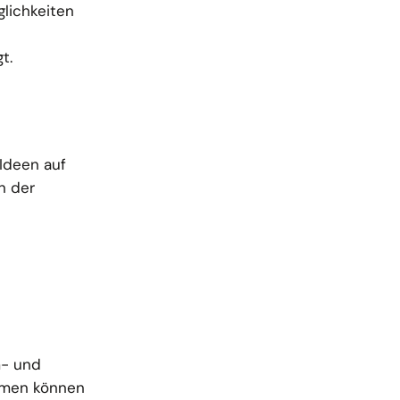
lichkeiten
t.
 Ideen auf
n der
m- und
hmen können