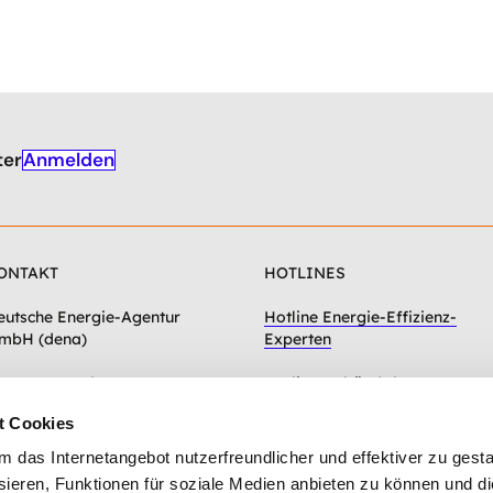
Anmelden
ter
ONTAKT
HOTLINES
eutsche Energie-Agentur
Hotline Energie-Effizienz-
mbH (dena)
Experten
hausseestraße 128a
Hotline Gebäudeforum
0115 Berlin
klimaneutral
t Cookies
Zum Kontaktformular
das Internetangebot nutzerfreundlicher und effektiver zu gestal
ieren, Funktionen für soziale Medien anbieten zu können und die