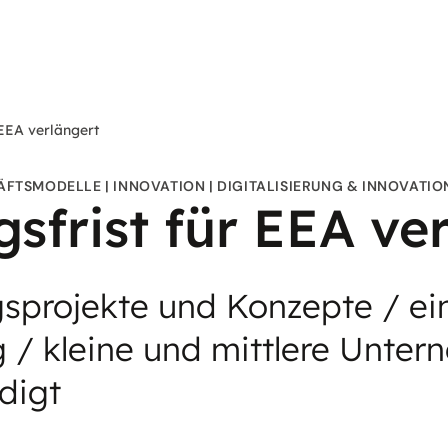
EEA verlängert
ÄFTSMODELLE
INNOVATION
DIGITALISIERUNG & INNOVATI
frist für EEA ve
gsprojekte und Konzepte / ei
 / kleine und mittlere Unte
digt