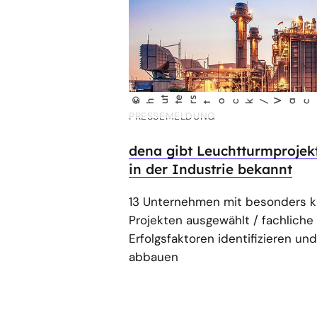
t
e
s
l
©
shu
t
r
t
ock/Vacancy
i
PRESSEMELDUNG
dena gibt Leuchtturmprojek
in der Industrie bekannt
13 Unternehmen mit besonders k
Projekten ausgewählt / fachliche 
Erfolgsfaktoren identifizieren u
abbauen