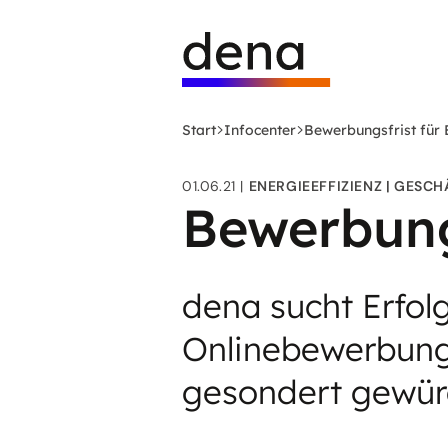
Zum
Logo
Hauptinhalt
Deutsche
springen
Energie-
Agentur
(dena)
Start
Infocenter
Bewerbungsfrist für 
-
zur
01.06.21
ENERGIEEFFIZIENZ
GESCH
Startseite
Bewerbungs
dena sucht Erfol
Onlinebewerbung
gesondert gewür