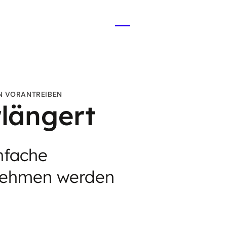
Menü
öffnen
ON VORANTREIBEN
rlängert
nfache
rnehmen werden