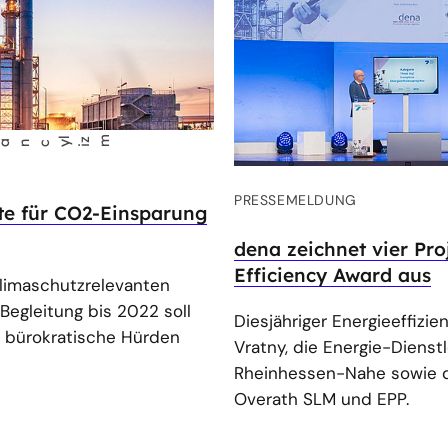
zm
PRESSEMELDUNG
te für CO2-Einsparung
dena zeichnet vier Pr
Efficiency Award aus
limaschutzrelevanten
Begleitung bis 2022 soll
Diesjähriger Energieeffizi
nd bürokratische Hürden
Vratny, die Energie-Dienst
Rheinhessen-Nahe sowie 
Overath SLM und EPP.