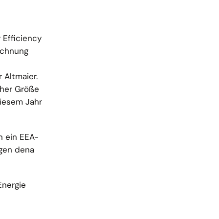
 Efficiency
eichnung
 Altmaier.
cher Größe
 diesem Jahr
n ein EEA-
igen dena
Energie