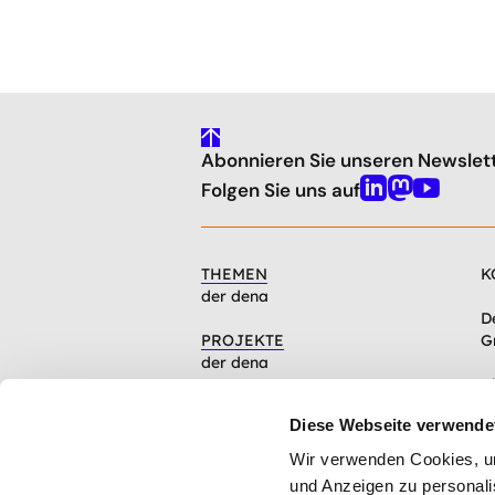
gehe
Abonnieren Sie unseren Newslet
nach
oben
Folgen Sie uns auf
Linkedin
Mastodon
Youtube
THEMEN
K
der dena
D
PROJEKTE
G
der dena
C
INFOCENTER
1
Diese Webseite verwende
Artikel, Events, Presse
Wir verwenden Cookies, um 
ÜBER DIE DENA
und Anzeigen zu personalis