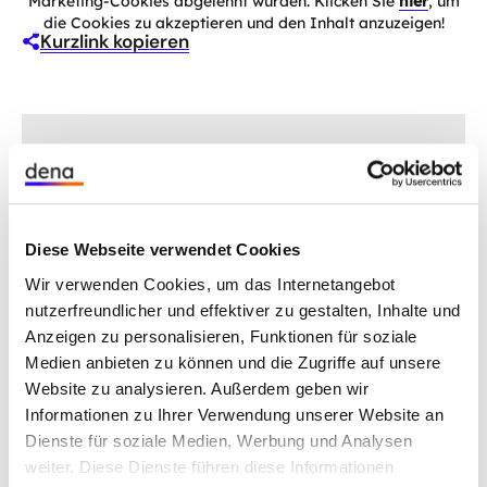
Marketing-Cookies abgelehnt wurden. Klicken Sie
hier
, um
die Cookies zu akzeptieren und den Inhalt anzuzeigen!
Kurzlink kopieren
Format:
Erklärfilm
Dauer:
2:10
Diese Webseite verwendet Cookies
Themen: Kommunen, Wärmewende,
Gebäude & Räume umbauen
Wir verwenden Cookies, um das Internetangebot
nutzerfreundlicher und effektiver zu gestalten, Inhalte und
Link zur Projektseite
Anzeigen zu personalisieren, Funktionen für soziale
Medien anbieten zu können und die Zugriffe auf unsere
Website zu analysieren. Außerdem geben wir
Informationen zu Ihrer Verwendung unserer Website an
Akteursbeteiligung in der
Dienste für soziale Medien, Werbung und Analysen
weiter. Diese Dienste führen diese Informationen
Kommunalen Wärmeplanung