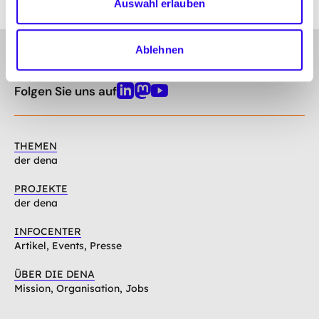
Auswahl erlauben
Ablehnen
gehe
Anmelden
Abonnieren Sie unseren Newsletter
nach
oben
Folgen Sie uns auf
Linkedin
Mastodon
Youtube
THEMEN
der dena
PROJEKTE
der dena
INFOCENTER
Artikel, Events, Presse
ÜBER DIE DENA
Mission, Organisation, Jobs