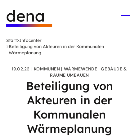
Zum
Logo
Hauptinhalt
Deutsche
springen
Energie-
Menü
öffne
Agentur
(dena)
Start
Infocenter
-
Beteiligung von Akteuren in der Kommunalen
zur
Wärmeplanung
Startseite
19.02.26
KOMMUNEN
WÄRMEWENDE
GEBÄUDE &
RÄUME UMBAUEN
Beteiligung von
Akteuren in der
Kommunalen
Wärmeplanung