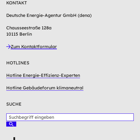
KONTAKT
Deutsche Energie-Agentur GmbH (dena)
Chausseestraße 128a
10115 Berlin
Zum Kontaktformular
HOTLINES
Hotline Energie-Effizienz-Experten
Hotline Gebäudeforum klimaneutral
SUCHE
S
u
S
c
u
c
h
h