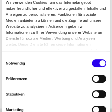
Wir verwenden Cookies, um das Internetangebot
nutzerfreundlicher und effektiver zu gestalten, Inhalte und
Anzeigen zu personalisieren, Funktionen für soziale
Das Factsheet soll Kommunen motivieren, sich für
Medien anbieten zu können und die Zugriffe auf unsere
das
dena-Modellvorhaben „Co2ntracting: build
Website zu analysieren. Außerdem geben wir
Informationen zu Ihrer Verwendung unserer Website an
the future!
– Kommunen machen ihre Gebäude
Dienste für soziale Medien, Werbung und Analysen
fit!“ zu bewerben. Für das Modellvorhaben sucht
weiter. Diese Dienste führen diese Informationen
die dena Gemeinden, Städte und Landkreise, die
möglicherweise mit weiteren Daten zusammen, die Sie
in den nächsten drei Jahren ihre eigenen großen
ihnen bereitgestellt haben oder die Sie im Rahmen Ihrer
Einwilligungsauswahl
Liegenschaften energetisch fit machen wollen –
Nutzung der Dienste gesammelt haben.
Notwendig
und das mithilfe von Energieeinspar-Contracting
(ESC). Bei einer Teilnahme profitieren sie von
kostenfreier Umsetzungsberatung und der
Präferenzen
Begleitung durch die dena.
Statistiken
Marketing