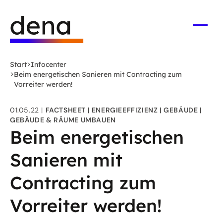
Zum
Logo
Hauptinhalt
Deutsche
springen
Energie-
Menü
öffne
Agentur
(dena)
Start
Infocenter
-
Beim energetischen Sanieren mit Contracting zum
zur
Vorreiter werden!
Startseite
01.05.22
FACTSHEET
ENERGIEEFFIZIENZ
GEBÄUDE
GEBÄUDE & RÄUME UMBAUEN
Beim energetischen
Sanieren mit
Contracting zum
Vorreiter werden!