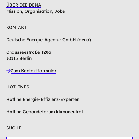
ÜBER DIE DENA
Mission, Organisation, Jobs
KONTAKT
Deutsche Energie-Agentur GmbH (dena)
Chausseestraße 128a
10115 Berlin
Zum Kontaktformular
HOTLINES
Hotline Energie-Effizienz-Experten
Hotline Gebäudeforum klimaneutral
SUCHE