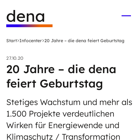
Zum
Logo
Hauptinhalt
Deutsche
springen
Energie-
Menü
öffne
Agentur
(dena)
Start
Infocenter
20 Jahre – die dena feiert Geburtstag
-
zur
27.10.20
Startseite
20 Jahre – die dena
feiert Geburtstag
Stetiges Wachstum und mehr als
1.500 Projekte verdeutlichen
Wirken für Energiewende und
Klimaschutz / Transformation