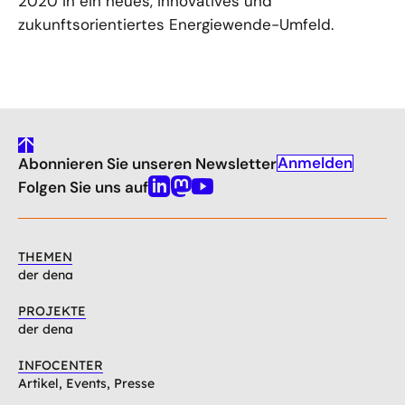
2020 in ein neues, innovatives und
zukunftsorientiertes Energiewende-Umfeld.
gehe
Anmelden
Abonnieren Sie unseren Newsletter
nach
oben
Folgen Sie uns auf
Linkedin
Mastodon
Youtube
THEMEN
der dena
PROJEKTE
der dena
INFOCENTER
Artikel, Events, Presse