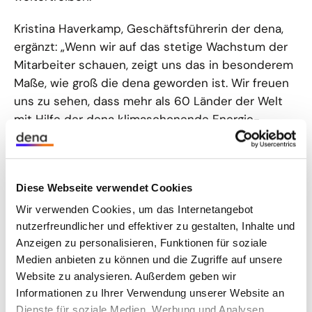
Kristina Haverkamp, Geschäftsführerin der dena,
ergänzt: „Wenn wir auf das stetige Wachstum der
Mitarbeiter schauen, zeigt uns das in besonderem
Maße, wie groß die dena geworden ist. Wir freuen
uns zu sehen, dass mehr als 60 Länder der Welt
mit Hilfe der dena klimaschonende Energie-
Projekte angestoßen haben. Das alles steuern wir
von Berlin aus – mit dem Know-how von
Mitarbeiterinnen und Mitarbeitern aus 19 Ländern.
Diese Webseite verwendet Cookies
Dass wir das 20-jährige Jubiläum mit der
Eröffnung des zweiten dena-Standortes am
Wir verwenden Cookies, um das Internetangebot
EUREF-Campus verbinden können, unterstreicht
nutzerfreundlicher und effektiver zu gestalten, Inhalte und
Anzeigen zu personalisieren, Funktionen für soziale
unseren Anspruch von Kontinuität und
Medien anbieten zu können und die Zugriffe auf unsere
Erneuerung.“
Website zu analysieren. Außerdem geben wir
Informationen zu Ihrer Verwendung unserer Website an
Dienste für soziale Medien, Werbung und Analysen