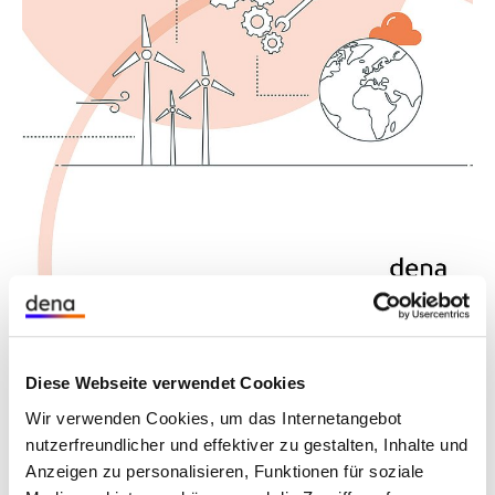
Eine der zentralen Säulen für die Dekarbonisierung
des Energiesystems ist der Ausbau der
Erneuerbaren Energien und die Elektrifizierung. Der
Koalitionsvertrag der Ampel sieht deshalb bis
2030 einen Anteil von 80 Prozent Erneuerbaren
Energien im Stromsektor und eine entsprechende
Erhöhung der Ausbauziele für Erneuerbare
Energien vor.
Der Windenergie an Land kommt dabei eine nicht
zu unterschätzende Rolle zu: Ausgehend von
Diese Webseite verwendet Cookies
aktuell rund 56 GW muss die installierte Leistung
Wir verwenden Cookies, um das Internetangebot
bis 2030 auf 115 GW mehr als verdoppelt werden.
nutzerfreundlicher und effektiver zu gestalten, Inhalte und
Das bedeutet, dass der jährliche Kapazitätszubau
Anzeigen zu personalisieren, Funktionen für soziale
(netto) bis 2030 im Durchschnitt rund viermal so