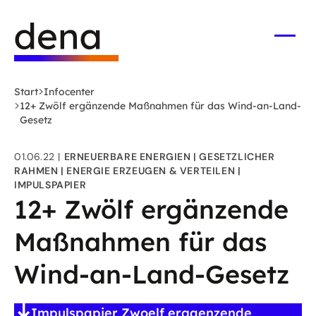
Zum
Logo
Hauptinhalt
Deutsche
springen
Energie-
Menü
öffne
Agentur
(dena)
Start
Infocenter
-
12+ Zwölf ergänzende Maßnahmen für das Wind-an-Land-
zur
Gesetz
Startseite
01.06.22
ERNEUERBARE ENERGIEN
GESETZLICHER
RAHMEN
ENERGIE ERZEUGEN & VERTEILEN
IMPULSPAPIER
12+ Zwölf ergänzende
Maßnahmen für das
Wind-an-Land-Gesetz
Impulspapier Zwoelf ergaenzende