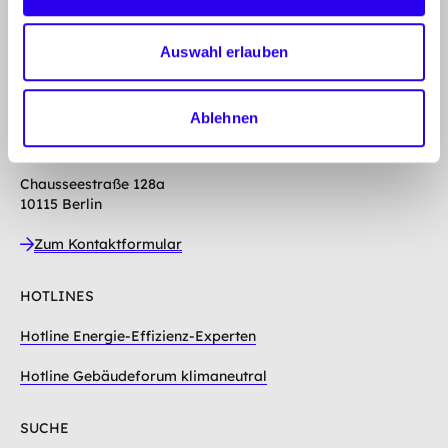
ÜBER DIE DENA
Mission, Organisation, Jobs
Auswahl erlauben
KONTAKT
Ablehnen
Deutsche Energie-Agentur GmbH (dena)
Chausseestraße 128a
10115 Berlin
Zum Kontaktformular
HOTLINES
Hotline Energie-Effizienz-Experten
Hotline Gebäudeforum klimaneutral
SUCHE