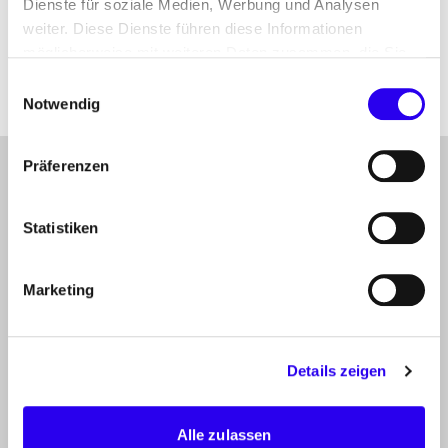
Dienste für soziale Medien, Werbung und Analysen
Datenverarbeitung außerhalb der
weiter. Diese Dienste führen diese Informationen
Europäischen Union
möglicherweise mit weiteren Daten zusammen, die Sie
ihnen bereitgestellt haben oder die Sie im Rahmen Ihrer
Einwilligungsauswahl
Nutzung der Dienste gesammelt haben.
Notwendig
Präferenzen
gehe
Anmelden
Abonnieren Sie unseren Newsletter
nach
oben
Folgen Sie uns auf
Statistiken
Linkedin
Mastodon
Youtube
Marketing
THEMEN
der dena
PROJEKTE
Details zeigen
der dena
INFOCENTER
Alle zulassen
Artikel, Events, Presse