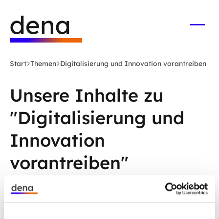
Zum
Logo
Hauptinhalt
Deutsche
springen
Energie-
Menü
öffne
Agentur
(dena)
Start
Themen
Digitalisierung und Innovation vorantreiben
-
zur
Unsere Inhalte zu
Startseite
"Digitalisierung und
Innovation
vorantreiben"