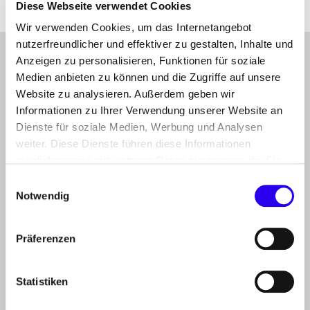
Diese Webseite verwendet Cookies
Wir verwenden Cookies, um das Internetangebot
nutzerfreundlicher und effektiver zu gestalten, Inhalte und
Anzeigen zu personalisieren, Funktionen für soziale
gehe
Anmelden
Abonnieren Sie unseren Newsletter
nach
Medien anbieten zu können und die Zugriffe auf unsere
oben
Folgen Sie uns auf
Website zu analysieren. Außerdem geben wir
Linkedin
Mastodon
Youtube
Informationen zu Ihrer Verwendung unserer Website an
Dienste für soziale Medien, Werbung und Analysen
weiter. Diese Dienste führen diese Informationen
THEMEN
der dena
möglicherweise mit weiteren Daten zusammen, die Sie
ihnen bereitgestellt haben oder die Sie im Rahmen Ihrer
Einwilligungsauswahl
PROJEKTE
Nutzung der Dienste gesammelt haben.
Notwendig
der dena
INFOCENTER
Präferenzen
Artikel, Events, Presse
ÜBER DIE DENA
Statistiken
Mission, Organisation, Jobs