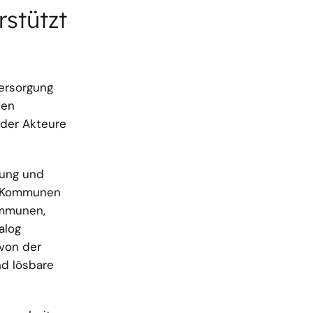
stützt
ersorgung
len
 der Akteure
lung und
) Kommunen
ommunen,
alog
 von der
nd lösbare