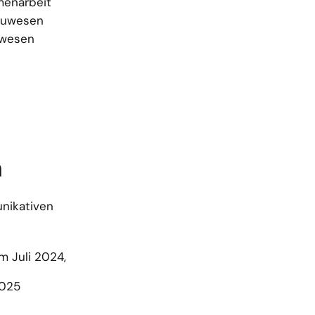
menarbeit
Bauwesen
uwesen
n
nikativen
m Juli 2024,
2025