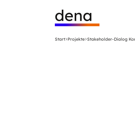
Zum
Logo
Hauptinhalt
Deutsche
springen
Energie-
Agentur
(dena)
Start
Projekte
Stakeholder-Dialog 
-
zur
Startseite