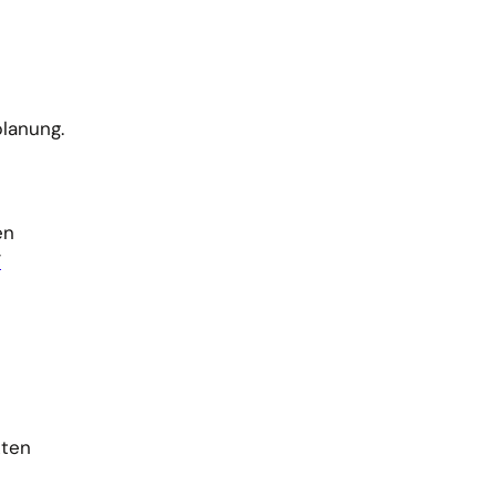
lanung.
en
”
kten