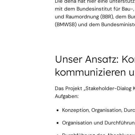
Die dena hat hier eine unterstüt
mit dem Bundesinstitut für Bau
und Raumordnung (BBR), dem Bu
(BMWSB) und dem Bundesminister
Unser Ansatz: 
kommunizieren un
Das Projekt „Stakeholder-Dialo
Aufgaben:
Konzeption, Organisation, Dur
Organisation und Durchführu