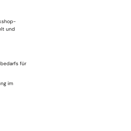
rkshop-
elt und
bedarfs für
ung im