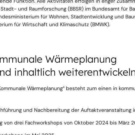
zende Funktion. Alle Aktivitäten erfolgen in enger Zusam
-, Stadt- und Raumforschung (BBSR) im Bundesamt für 
ndesministerium für Wohnen, Stadtentwicklung und Ba
ium für Wirtschaft und Klimaschutz (BMWK).
Kommunale Wärmeplanung
d inhaltlich weiterentwickel
g Kommunale Wärmeplanung“ besteht zum einen in kommu
chführung und Nachbereitung der Auftaktveranstaltung i
ng von drei Fachworkshops von Oktober 2024 bis März 