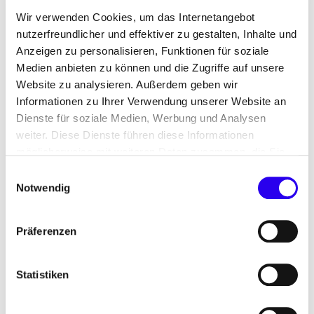
der Rahmenbedingungen
Wir verwenden Cookies, um das Internetangebot
nutzerfreundlicher und effektiver zu gestalten, Inhalte und
Themen: Infrastruktur, Quartier, Wärmewende,
Anzeigen zu personalisieren, Funktionen für soziale
Energie erzeugen & verteilen
Medien anbieten zu können und die Zugriffe auf unsere
Website zu analysieren. Außerdem geben wir
Laufzeit: Dezember 2024 bis Mai 2025
Informationen zu Ihrer Verwendung unserer Website an
Dienste für soziale Medien, Werbung und Analysen
weiter. Diese Dienste führen diese Informationen
Unsere Aufgabe: Lösungen für
möglicherweise mit weiteren Daten zusammen, die Sie
ihnen bereitgestellt haben oder die Sie im Rahmen Ihrer
die zentrale Wärmeversorgung
Einwilligungsauswahl
Nutzung der Dienste gesammelt haben.
Notwendig
Die klimaneutrale Wärmeversorgung von
Bestandsquartieren ist zentral für die
Präferenzen
Wärmewende. Doch die Umsetzung von
Wärmenetzen erfordert große Investitionen, die
Statistiken
Koordination zahlreicher Akteure und den Abbau
von Wissens- und Ressourcendefiziten in vielen