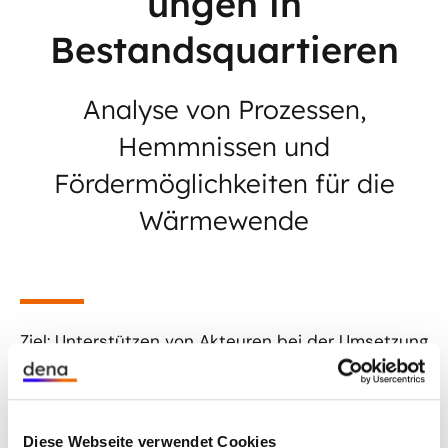
ungen in
Bestandsquartieren
Analyse von Prozessen,
Hemmnissen und
Fördermöglichkeiten für die
Wärmewende
Ziel: Unterstützen von Akteuren bei der Umsetzung
zentraler Wärmeversorgungslösungen in
Bestandsquartieren – durch die Analyse typischer
Umsetzungsprozesse, Identifikation von
Diese Webseite verwendet Cookies
Hemmnissen und von Ansätzen zur Verbesserung