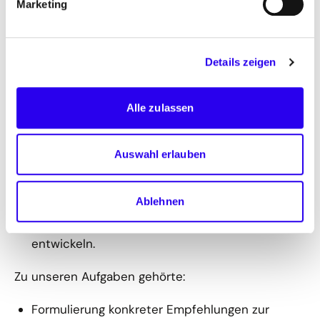
Marketing
Kommunen.
Ziel des Projekts war es:
Details zeigen
Hemmnisse in der Planung und Umsetzung von
Wärmenetzen in Bestandsquartieren zu
Alle zulassen
identifizieren,
die Rolle von Kommunen, Stadtwerken und
Auswahl erlauben
weiteren Akteuren herauszuarbeiten und
konkrete Ansätze für die erfolgreiche
Ablehnen
Realisierung zentraler
Wärmeversorgungslösungen im Bestand zu
entwickeln.
Zu unseren Aufgaben gehörte:
Formulierung konkreter Empfehlungen zur