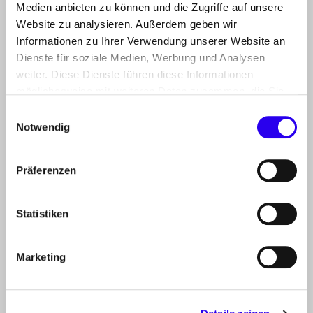
THEMEN
Medien anbieten zu können und die Zugriffe auf unsere
der dena
Website zu analysieren. Außerdem geben wir
Informationen zu Ihrer Verwendung unserer Website an
PROJEKTE
Dienste für soziale Medien, Werbung und Analysen
der dena
weiter. Diese Dienste führen diese Informationen
INFOCENTER
möglicherweise mit weiteren Daten zusammen, die Sie
Artikel, Events, Presse
ihnen bereitgestellt haben oder die Sie im Rahmen Ihrer
Einwilligungsauswahl
Nutzung der Dienste gesammelt haben.
Notwendig
ÜBER DIE DENA
Mission, Organisation, Jobs
Präferenzen
KONTAKT
Deutsche Energie-Agentur GmbH (dena)
Statistiken
Chausseestraße 128a
10115 Berlin
Marketing
Zum Kontaktformular