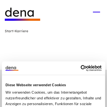
Zum
Logo
Hauptinhalt
Deutsche
springen
Energie-
Menü
öffne
Agentur
(dena)
Start
Karriere
-
zur
Startseite
gehe
Anmelden
Abonnieren Sie unseren Newsletter
nach
Diese Webseite verwendet Cookies
oben
Folgen Sie uns auf
Wir verwenden Cookies, um das Internetangebot
Linkedin
Mastodon
Youtube
nutzerfreundlicher und effektiver zu gestalten, Inhalte und
Anzeigen zu personalisieren, Funktionen für soziale