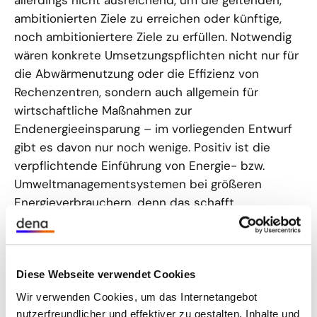
allerdings nicht ausreichend, um die geltenden,
ambitionierten Ziele zu erreichen oder künftige,
noch ambitioniertere Ziele zu erfüllen. Notwendig
wären konkrete Umsetzungspflichten nicht nur für
die Abwärmenutzung oder die Effizienz von
Rechenzentren, sondern auch allgemein für
wirtschaftliche Maßnahmen zur
Endenergieeinsparung – im vorliegenden Entwurf
gibt es davon nur noch wenige. Positiv ist die
verpflichtende Einführung von Energie- bzw.
Umweltmanagementsystemen bei größeren
Energieverbrauchern, denn das schafft
Transparenz und ist häufig der erste Schritt zu
eigenen Aktivitäten.
Viele wichtige Energieeffizienzthemen fehlen aber
Diese Webseite verwendet Cookies
auch im aktuellen EnEfG-Entwurf: Um weitere
Wir verwenden Cookies, um das Internetangebot
Effizienzpotenziale zu erschließen, sollten auch
nutzerfreundlicher und effektiver zu gestalten, Inhalte und