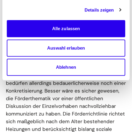
verschiedenen Einzelregelungen bezüglich Wirkung
und Zielerfüllung im parlamentarischen Verfahren
Details zeigen
sicher noch Anpassungen erfahren.
Alle zulassen
Mit den aktuell gültigen Förderprogrammen für den
Heizungstausch sind gute Anreize für
Eigentümerinnen und Eigentümer gesetzt, schon
Auswahl erlauben
jetzt in Energieeffizienz und in die Erneuerbaren-
Nutzung im Gebäude zu investieren. Die heute
parallel zum GEG beschlossenen Eckpunkte für
Ablehnen
eine nach sozialen Kriterien angepasste Förderung
bedürfen allerdings bedauerlicherweise noch einer
Konkretisierung. Besser wäre es sicher gewesen,
die Förderthematik vor einer öffentlichen
Diskussion der Einzelvorhaben nachvollziehbar
kommuniziert zu haben. Die Förderrichtlinie richtet
sich maßgeblich nach dem Alter bestehender
Heizungen und berücksichtigt bislang soziale