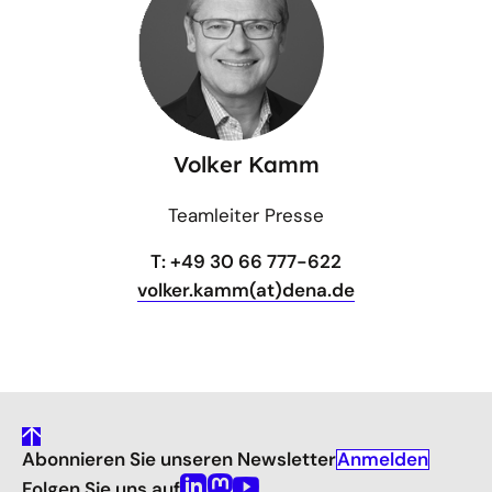
Volker Kamm
Teamleiter Presse
T: +49 30 66 777-622
volker.kamm(at)dena.de
gehe
Anmelden
Abonnieren Sie unseren Newsletter
nach
oben
Folgen Sie uns auf