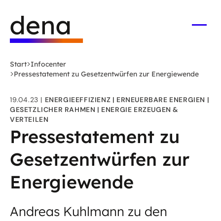
Zum
Logo
Hauptinhalt
Deutsche
springen
Energie-
Menü
öffne
Agentur
(dena)
Start
Infocenter
-
Pressestatement zu Gesetzentwürfen zur Energiewende
zur
Startseite
19.04.23
ENERGIEEFFIZIENZ
ERNEUERBARE ENERGIEN
GESETZLICHER RAHMEN
ENERGIE ERZEUGEN &
VERTEILEN
Pressestatement zu
Gesetzentwürfen zur
Energiewende
Andreas Kuhlmann zu den