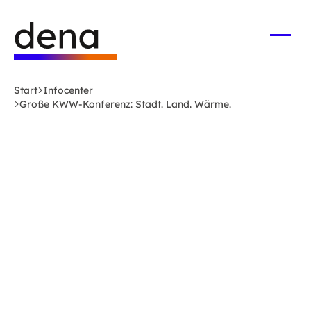
Zum
Logo
Hauptinhalt
Deutsche
springen
Energie-
Menü
öffne
Agentur
(dena)
Start
Infocenter
-
Große KWW-Konferenz: Stadt. Land. Wärme.
zur
Startseite