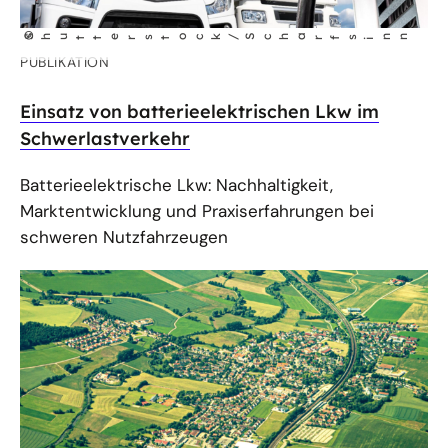
©
Shutterstock/Scha
rfs
nn
i
PUBLIKATION
Einsatz von batterieelektrischen Lkw im
Schwerlastverkehr
Batterieelektrische Lkw: Nachhaltigkeit,
Marktentwicklung und Praxiserfahrungen bei
schweren Nutzfahrzeugen