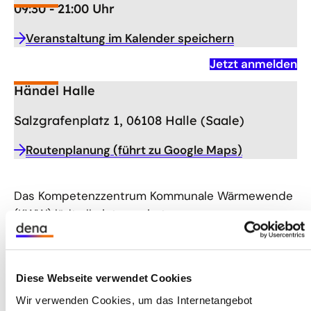
09:30 - 21:00 Uhr
Veranstaltung im Kalender speichern
Jetzt anmelden
Händel Halle
Salzgrafenplatz 1, 06108 Halle (Saale)
Routenplanung (führt zu Google Maps)
Das Kompetenzzentrum Kommunale Wärmewende
(KWW) lädt alle interessierten
Kommunenvertretenden, Akteurinnen und Akteure
der Kommunalen Wärmeplanung (KWP) zur
diesjährigen Großen KWW-Konferenz ein.
Diese Webseite verwendet Cookies
Unter dem Titel
Stadt. Land. Wärme.
schaffen wir
Wir verwenden Cookies, um das Internetangebot