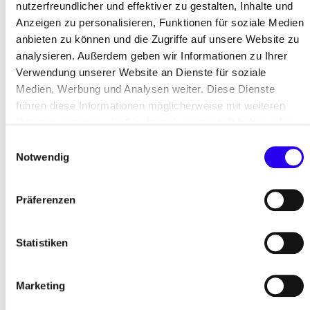
am 18. Juni 2026 bereits zum vierten Mal eine
nutzerfreundlicher und effektiver zu gestalten, Inhalte und
Anzeigen zu personalisieren, Funktionen für soziale Medien
Plattform für Austausch, Inspiration und
anbieten zu können und die Zugriffe auf unsere Website zu
anwendungsorientiertes Wissen.
analysieren. Außerdem geben wir Informationen zu Ihrer
Verwendung unserer Website an Dienste für soziale
Das erwartet Sie
Medien, Werbung und Analysen weiter. Diese Dienste
führen diese Informationen möglicherweise mit weiteren
Daten zusammen, die Sie ihnen bereitgestellt haben oder
Themenvielfalt
: Es gibt nicht die eine
die Sie im Rahmen Ihrer Nutzung der Dienste gesammelt
Einwilligungsauswahl
Wärmewende in Deutschland, sondern mehr als
haben.
Notwendig
10.700 lokale Wärmewenden – in Metropolen
genauso wie im ländlichen Raum. Wir
beleuchten in Fachvorträgen, interaktiven
Präferenzen
Workshops und Diskussionsrunden Themen,
die für alle relevant sind, aber individuelle
Statistiken
Lösungen brauchen.
Wissenstransfer
: Während die großen Städte
Marketing
ihren Wärmeplan bis zum 30. Juni 2026