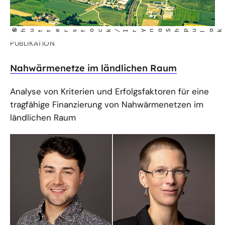
©
Shutterstock/Iryna Shpu
ak
l
PUBLIKATION
Nahwärmenetze im ländlichen Raum
Analyse von Kriterien und Erfolgsfaktoren für eine
tragfähige Finanzierung von Nahwärmenetzen im
ländlichen Raum