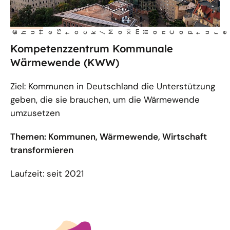
t
s
im
©
shut
er
tock /
Max
l
ianCap
i
Kompetenzzentrum Kommunale
Wärmewende (KWW)
Ziel: Kommunen in Deutschland die Unterstützung
geben, die sie brauchen, um die Wärmewende
umzusetzen
Themen: Kommunen, Wärmewende, Wirtschaft
transformieren
Laufzeit: seit 2021