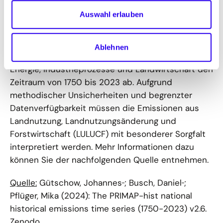
PRIMAP-hist-Daten
Auswahl erlauben
Die Darstellung der historischen Emissionsdaten
für Deutschland basiert auf dem PRIMAP-hist-
Ablehnen
Datensatz. Der Datensatz deckt für die Sektoren
Energie, Industrieprozesse und Landwirtschaft den
Zeitraum von 1750 bis 2023 ab. Aufgrund
methodischer Unsicherheiten und begrenzter
Datenverfügbarkeit müssen die Emissionen aus
Landnutzung, Landnutzungsänderung und
Forstwirtschaft (LULUCF) mit besonderer Sorgfalt
interpretiert werden. Mehr Informationen dazu
können Sie der nachfolgenden Quelle entnehmen.
Quelle:
Gütschow, Johannes
; Busch, Daniel
;
Pflüger, Mika (2024): The PRIMAP-hist national
historical emissions time series (1750-2023) v2.6.
Zenodo.