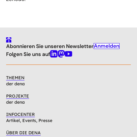
gehe
Anmelden
Abonnieren Sie unseren Newsletter
nach
oben
Folgen Sie uns auf
Linkedin
Mastodon
Youtube
THEMEN
der dena
PROJEKTE
der dena
INFOCENTER
Artikel, Events, Presse
ÜBER DIE DENA