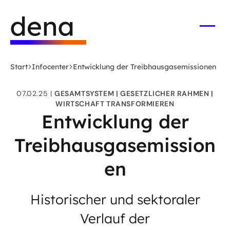
Zum
Logo
Hauptinhalt
Deutsche
springen
Energie-
Menü
öffne
Agentur
(dena)
Start
Infocenter
Entwicklung der Treibhausgasemissionen
-
zur
07.02.25
GESAMTSYSTEM
GESETZLICHER RAHMEN
Startseite
WIRTSCHAFT TRANSFORMIEREN
Entwicklung der
Treibhausgasemission
en
Historischer und sektoraler
Verlauf der