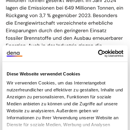
Millionen Tonnen gesenkt werden. Im Jahr 2024
lagen die Emissionen bei 649 Millionen Tonnen, ein
Rückgang von 3,7 % gegenüber 2023. Besonders
die Energiewirtschaft verzeichnete erhebliche
Einsparungen durch den geringeren Einsatz
fossiler Brennstoffe und den Ausbau erneuerbarer
Energien. Auch in der Industrie gingen die
Emissionen zurück. Laut dem Expertenrat für
Klimafragen lag dies vor allem an höheren
Energiepreisen und einer sinkenden Nachfrage.
Diese Webseite verwendet Cookies
Dennoch bleiben Herausforderungen in den
Sektoren Gebäude und Verkehr. Die Entwicklungen
Wir verwenden Cookies, um das Internetangebot
nutzerfreundlicher und effektiver zu gestalten, Inhalte und
zeigen: Ambitionierte Klimaschutzmaßnahmen
Anzeigen zu personalisieren, Funktionen für soziale
wirken. Gleichzeitig sind noch deutliche
Medien anbieten zu können und die Zugriffe auf unsere
Anstrengungen nötig, um das Ziel für 2030, die
Website zu analysieren. Außerdem geben wir
Reduktion der Emissionen um mindestens 65 %
Informationen zu Ihrer Verwendung unserer Website an
gegenüber 1990, zu erreichen.
Dienste für soziale Medien, Werbung und Analysen