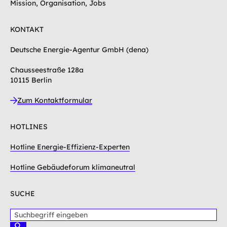
Mission, Organisation, Jobs
KONTAKT
Deutsche Energie-Agentur GmbH (dena)
Chausseestraße 128a
10115 Berlin
Zum Kontaktformular
HOTLINES
Hotline Energie-Effizienz-Experten
Hotline Gebäudeforum klimaneutral
SUCHE
S
u