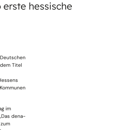
 erste hessische
r Deutschen
dem Titel
 Hessens
ls Kommunen
ag im
 „Das dena-
 zum