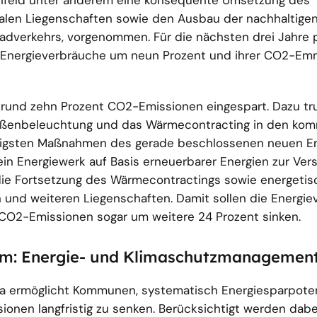
kenfeld unter anderem eine konsequente Umsetzung des
en Liegenschaften sowie den Ausbau der nachhaltigen 
adverkehrs, vorgenommen. Für die nächsten drei Jahre 
er Energieverbräuche um neun Prozent und ihrer CO2-Em
 rund zehn Prozent CO2-Emissionen eingespart. Dazu tr
raßenbeleuchtung und das Wärmecontracting in den ko
htigsten Maßnahmen des gerade beschlossenen neuen E
n Energiewerk auf Basis erneuerbarer Energien zur Ver
die Fortsetzung des Wärmecontractings sowie energetis
n und weiteren Liegenschaften. Damit sollen die Energi
 CO2-Emissionen sogar um weitere 24 Prozent sinken.
em: Energie- und Klimaschutzmanagemen
ermöglicht Kommunen, systematisch Energiesparpoten
sionen langfristig zu senken. Berücksichtigt werden dabe