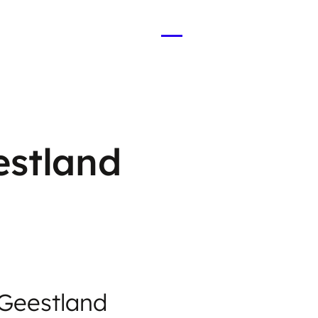
Menü
öffnen
estland
Geestland