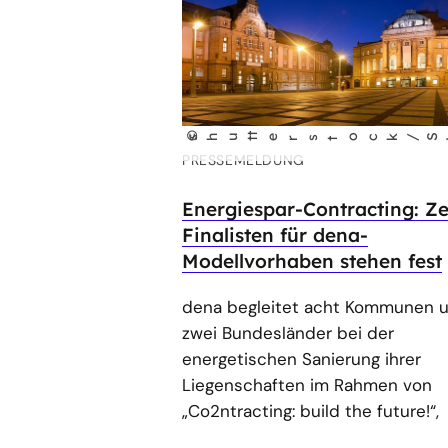
©
w
shu
t
terst
ock/S
nus
e
i
l
PRESSEMELDUNG
Energiespar-Contracting: Z
Finalisten für dena-
Modellvorhaben stehen fest
dena begleitet acht Kommunen 
zwei Bundesländer bei der
energetischen Sanierung ihrer
Liegenschaften im Rahmen von
„Co2ntracting: build the future!“,