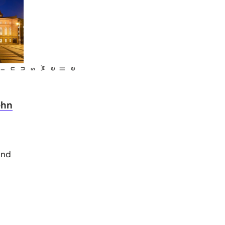
le
ehn
und