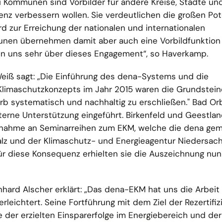
ei Kommunen sind Vorbilder für andere Kreise, Städte un
enz verbessern wollen. Sie verdeutlichen die großen Pot
rd zur Erreichung der nationalen und internationalen
unen übernehmen damit aber auch eine Vorbildfunktion 
uen uns sehr über dieses Engagement“, so Haverkamp.
eiß sagt: „Die Einführung des dena-Systems und die
limaschutzkonzepts im Jahr 2015 waren die Grundstein
rb systematisch und nachhaltig zu erschließen." Bad Or
xterne Unterstützung eingeführt. Birkenfeld und Geestla
eilnahme an Seminarreihen zum EKM, welche die dena ge
alz und der Klimaschutz- und Energieagentur Niedersac
ür diese Konsequenz erhielten sie die Auszeichnung nun
nhard Alscher erklärt: „Das dena-EKM hat uns die Arbeit 
eichtert. Seine Fortführung mit dem Ziel der Rezertifiz
e der erzielten Einsparerfolge im Energiebereich und de