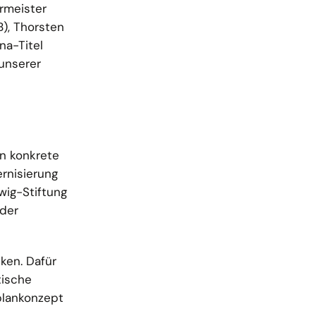
rmeister
), Thorsten
na-Titel
unserer
n konkrete
rnisierung
wig-Stiftung
 der
ken. Dafür
tische
plankonzept