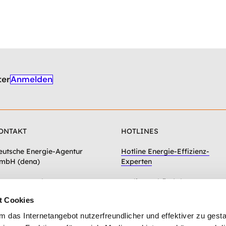
Anmelden
ter
ONTAKT
HOTLINES
eutsche Energie-Agentur
Hotline Energie-Effizienz-
mbH (dena)
Experten
hausseestraße 128a
Hotline Gebäudeforum
0115 Berlin
klimaneutral
t Cookies
Zum Kontaktformular
das Internetangebot nutzerfreundlicher und effektiver zu gestal