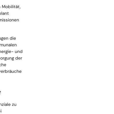
Mobilität,
plant
missionen
ugen die
mmunalen
nergie- und
sorgung der
che
everbräuche
t
ziale zu
i