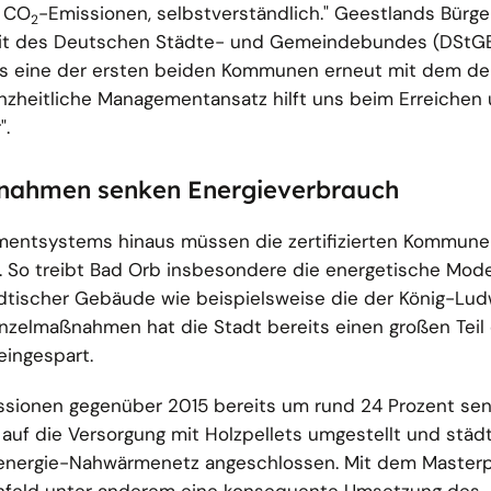
r CO
-Emissionen, selbstverständlich." Geestlands Bürge
2
keit des Deutschen Städte- und Gemeindebundes (DStGB
 als eine der ersten beiden Kommunen erneut mit dem de
nzheitliche Managementansatz hilft uns beim Erreichen 
".
ßnahmen senken Energieverbrauch
mentsystems hinaus müssen die zertifizierten Kommune
So treibt Bad Orb insbesondere die energetische Mode
tischer Gebäude wie beispielsweise die der König-Lud
nzelmaßnahmen hat die Stadt bereits einen großen Teil
eingespart.
sionen gegenüber 2015 bereits um rund 24 Prozent sen
 auf die Versorgung mit Holzpellets umgestellt und städ
energie-Nahwärmenetz angeschlossen. Mit dem Master