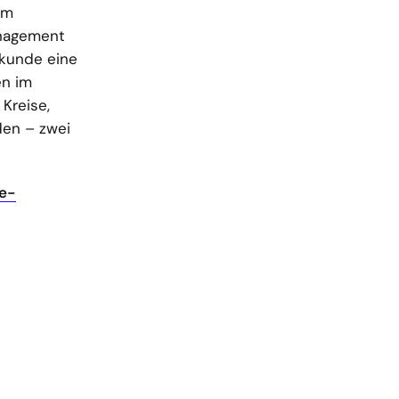
im
anagement
rkunde eine
en im
Kreise,
den – zwei
te-