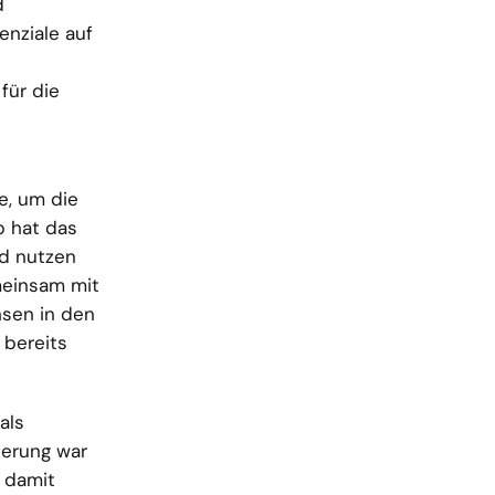
d
enziale auf
für die
e, um die
b hat das
nd nutzen
meinsam mit
hsen in den
 bereits
als
ierung war
r damit