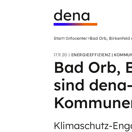
Zum
Logo
Hauptinhalt
Deutsche
springen
Energie-
Agentur
(dena)
Start
Infocenter
Bad Orb, Birkenfeld
-
zur
17.11.20
ENERGIEEFFIZIENZ
KOMMU
Startseite
Bad Orb, 
sind dena-
Kommune
Klimaschutz-Eng