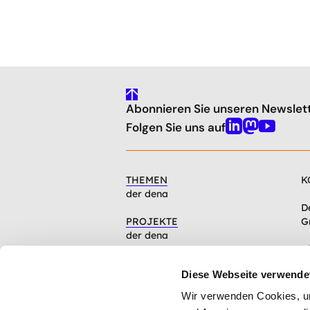
gehe
Abonnieren Sie unseren Newslet
nach
oben
Folgen Sie uns auf
Linkedin
Mastodon
Youtube
THEMEN
K
der dena
D
PROJEKTE
G
der dena
C
INFOCENTER
1
Diese Webseite verwende
Artikel, Events, Presse
Wir verwenden Cookies, um 
ÜBER DIE DENA