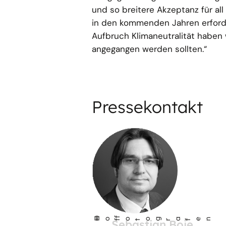
und so breitere Akzeptanz für all
in den kommenden Jahren erforder
Aufbruch Klimaneutralität haben 
angegangen werden sollten.“
Pressekontakt
©
Ho
fo
og
a
fen
Sebastian Boie
f
t
r