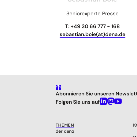
Seniorexperte Presse
T: +49 30 66 777 - 168
sebastian.boie(at)dena.de
gehe
Abonnieren Sie unseren Newslet
nach
oben
Folgen Sie uns auf
Linkedin
Mastodon
Youtube
THEMEN
K
der dena