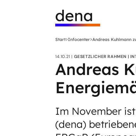
Zum
Logo
Hauptinhalt
Deutsche
springen
Energie-
Agentur
(dena)
Start
Infocenter
Andreas Kuhlmann z
-
zur
14.10.21
GESETZLICHER RAHMEN
IN
Startseite
Andreas K
Energiemä
Im November ist
(dena) betrieben