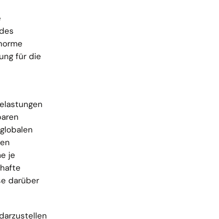
e
 des
enorme
ung für die
Belastungen
baren
globalen
ven
e je
rhafte
se darüber
darzustellen