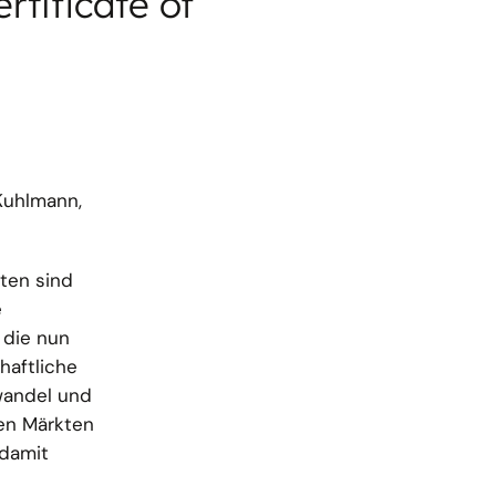
tificate of
Kuhlmann,
ten sind
e
 die nun
haftliche
wandel und
en Märkten
 damit