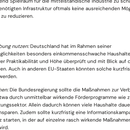
end Spielraum für die mittelständische Industrie zu sch
nötigten Infrastruktur oftmals keine ausreichenden Mög
 zu reduzieren.
bung nutzen:
Deutschland hat im Rahmen seiner
 Möglichkeiten besonders einkommensschwache Haushalt
rer Praktikabilität und Höhe überprüft und mit Blick auf d
en. Auch in anderen EU-Staaten könnten solche kurzfris
werden.
hen:
Die Bundesregierung sollte die Maßnahmen zur Ver
, etwa durch unmittelbar wirkende Förderprogramme wie 
zungssektor. Allein dadurch können viele Haushalte daue
insparen. Zudem sollte kurzfristig eine Informationskam
nz starten, in der auf einzelne rasch wirkende Maßnahme
ird.