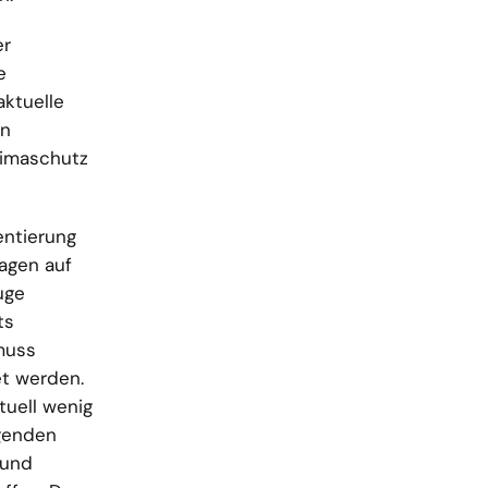
er
e
aktuelle
en
limaschutz
entierung
agen auf
uge
ts
muss
et werden.
tuell wenig
lgenden
 und