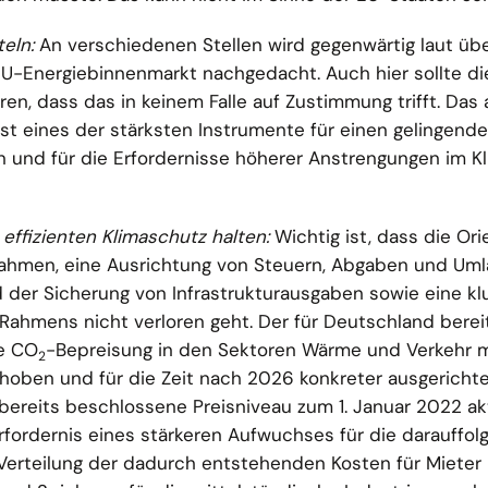
teln:
An verschiedenen Stellen wird gegenwärtig laut üb
-Energiebinnenmarkt nachgedacht. Auch hier sollte di
n, dass das in keinem Falle auf Zustimmung trifft. Das 
st eines der stärksten Instrumente für einen gelingend
n und für die Erfordernisse höherer Anstrengungen im K
 effizienten Klimaschutz halten:
Wichtig ist, dass die Ori
ahmen, eine Ausrichtung von Steuern, Abgaben und Uml
der Sicherung von Infrastrukturausgaben sowie eine kl
Rahmens nicht verloren geht. Der für Deutschland berei
ie CO
-Bepreisung in den Sektoren Wärme und Verkehr 
2
ehoben und für die Zeit nach 2026 konkreter ausgericht
bereits beschlossene Preisniveau zum 1. Januar 2022 ak
 Erfordernis eines stärkeren Aufwuchses für die darauffo
e Verteilung der dadurch entstehenden Kosten für Mieter