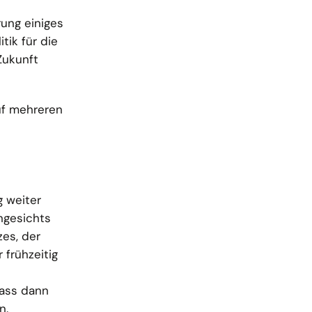
rung einiges
tik für die
Zukunft
uf mehreren
 weiter
ngesichts
es, der
 frühzeitig
dass dann
n.