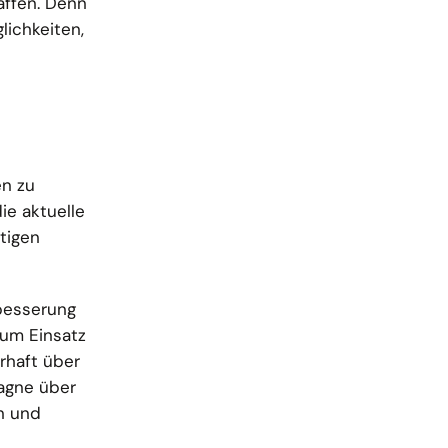
affen. Denn
lichkeiten,
en zu
ie aktuelle
tigen
besserung
zum Einsatz
rhaft über
pagne über
n und