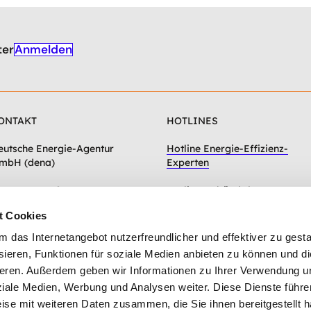
Anmelden
ter
ONTAKT
HOTLINES
eutsche Energie-Agentur
Hotline Energie-Effizienz-
mbH (dena)
Experten
hausseestraße 128a
Hotline Gebäudeforum
0115 Berlin
klimaneutral
t Cookies
Zum Kontaktformular
das Internetangebot nutzerfreundlicher und effektiver zu gestal
ieren, Funktionen für soziale Medien anbieten zu können und die
eren. Außerdem geben wir Informationen zu Ihrer Verwendung u
ziale Medien, Werbung und Analysen weiter. Diese Dienste führe
ise mit weiteren Daten zusammen, die Sie ihnen bereitgestellt h