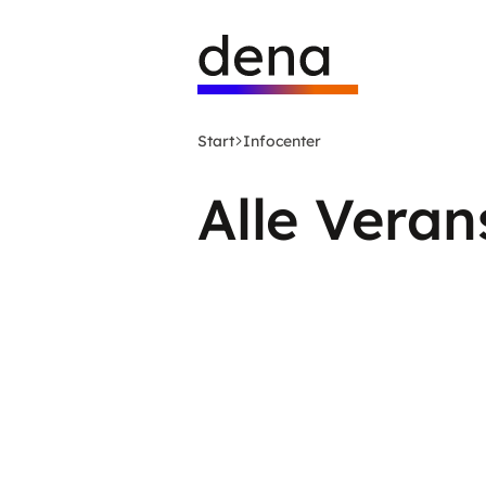
Zum
Logo
Hauptinhalt
Deutsche
springen
Energie-
Agentur
(dena)
Start
Infocenter
-
zur
Alle Veran
Startseite