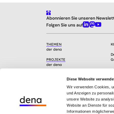
gehe
Abonnieren Sie unseren Newslet
nach
oben
Folgen Sie uns auf
Linkedin
Mastodon
Youtube
THEMEN
K
der dena
D
PROJEKTE
G
der dena
C
INFOCENTER
1
Diese Webseite verwende
Artikel, Events, Presse
Wir verwenden Cookies, um 
ÜBER DIE DENA
und Anzeigen zu personalis
Mission, Organisation, Jobs
unsere Website zu analysi
Website an Dienste für so
Hinweisgebersystem der dena
Informationen möglicherwe