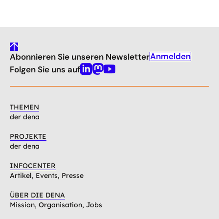
gehe
Anmelden
Abonnieren Sie unseren Newsletter
nach
oben
Folgen Sie uns auf
Linkedin
Mastodon
Youtube
THEMEN
der dena
PROJEKTE
der dena
INFOCENTER
Artikel, Events, Presse
ÜBER DIE DENA
Mission, Organisation, Jobs