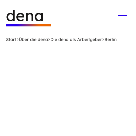
Zum
Logo
Hauptinhalt
Deutsche
springen
Energie-
Menü
öffne
Agentur
(dena)
Start
Über die dena
Die dena als Arbeitgeber
Berlin
-
zur
Startseite