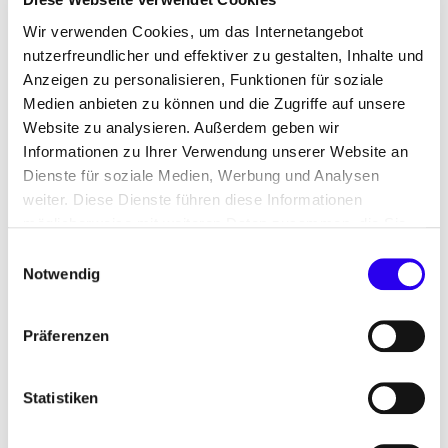
Wir verwenden Cookies, um das Internetangebot
Berlin
nutzerfreundlicher und effektiver zu gestalten, Inhalte und
Anzeigen zu personalisieren, Funktionen für soziale
Medien anbieten zu können und die Zugriffe auf unsere
Website zu analysieren. Außerdem geben wir
Informationen zu Ihrer Verwendung unserer Website an
Seit ihrer Gründung im Jahr 2000 hat die dena
Dienste für soziale Medien, Werbung und Analysen
ihren Hauptsitz in Berlin-Mitte – direkt im Zentrum
weiter. Diese Dienste führen diese Informationen
des politischen Geschehens. Seit den 2020er-
möglicherweise mit weiteren Daten zusammen, die Sie
Jahren ist die dena auch auf dem EUREF-Campus
ihnen bereitgestellt haben oder die Sie im Rahmen Ihrer
Einwilligungsauswahl
im Süden Berlins vertreten – zusammen mit
Nutzung der Dienste gesammelt haben.
Notwendig
innovativen Unternehmen und Institutionen für
Energiewende und Klimaschutz.
Präferenzen
Zwei weitere Standorte in Berlin sind das Zuhause
für große Projekte: Im Future Energy Lab, in Berlin-
Statistiken
Tiergarten, kommen Start-ups, Energiewirtschaft
und Forschung zusammen. Die Leitstelle