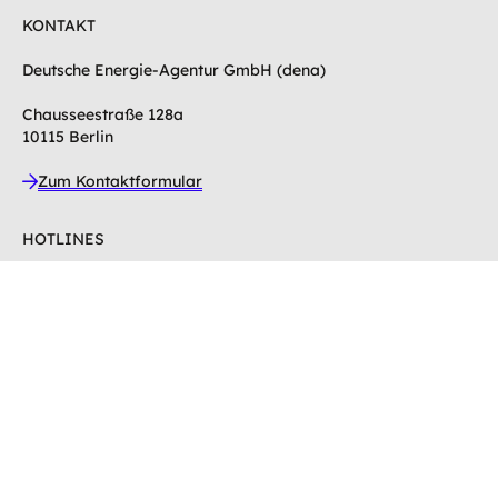
KONTAKT
Deutsche Energie-Agentur GmbH (dena)
Chausseestraße 128a
10115 Berlin
Zum Kontaktformular
HOTLINES
Hotline Energie-Effizienz-Experten
Hotline Gebäudeforum klimaneutral
SUCHE
S
u
S
c
u
c
h