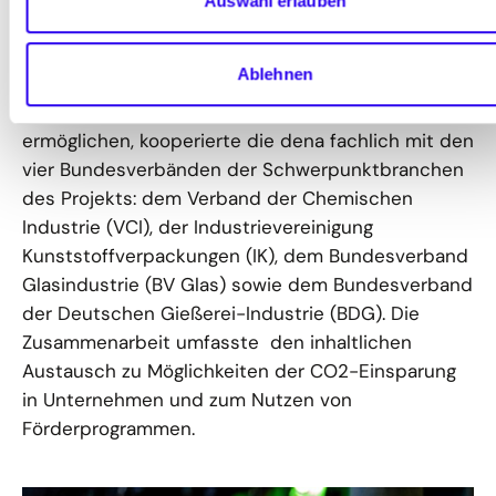
Auswahl erlauben
und energieeffiziente Produktionsprozesse im
Fokus.
Ablehnen
Um eine branchenspezifische Kommunikation zu
ermöglichen, kooperierte die dena fachlich mit den
vier Bundesverbänden der Schwerpunktbranchen
des Projekts: dem Verband der Chemischen
Industrie (VCI), der Industrievereinigung
Kunststoffverpackungen (IK), dem Bundesverband
Glasindustrie (BV Glas) sowie dem Bundesverband
der Deutschen Gießerei-Industrie (BDG). Die
Zusammenarbeit umfasste den inhaltlichen
Austausch zu Möglichkeiten der CO2-Einsparung
in Unternehmen und zum Nutzen von
Förderprogrammen.