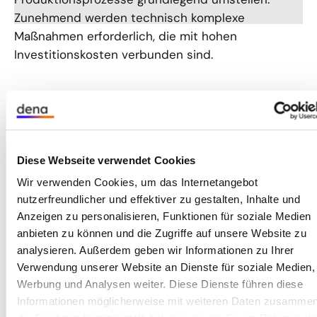
Zunehmend werden technisch komplexe
Maßnahmen erforderlich, die mit hohen
Investitionskosten verbunden sind.
Die Bundesregierung unterstützt diese
Investitionen über Förderprogramme. Diese
Programme gilt es bekannt zu machen und so zu
ihrer Nutzung beizutragen. Hier setzte das
Diese Webseite verwendet Cookies
Leuchttürme-Projekt der dena an. Das Projekt
Wir verwenden Cookies, um das Internetangebot
wurde im Auftrag des Bundesministeriums für
nutzerfreundlicher und effektiver zu gestalten, Inhalte und
Wirtschaft und Klimaschutz (BMWK) umgesetzt.
Anzeigen zu personalisieren, Funktionen für soziale Medien
Ein besonderes Augenmerk lag dabei auf vier
anbieten zu können und die Zugriffe auf unsere Website zu
energieintensiven Branchen: der chemischen
analysieren. Außerdem geben wir Informationen zu Ihrer
Industrie, der Kunststoffverarbeitung, der
Verwendung unserer Website an Dienste für soziale Medien,
Glasindustrie und der Gießereiindustrie.
Werbung und Analysen weiter. Diese Dienste führen diese
Informationen möglicherweise mit weiteren Daten zusammen