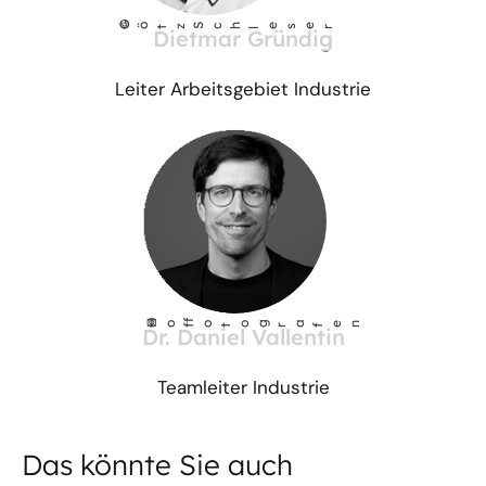
©
Götz Sch
l
eser
Dietmar Gründig
Leiter Arbeitsgebiet Industrie
©
Ho
fotog
a
r
fen
f
Dr. Daniel Vallentin
Teamleiter Industrie
Das könnte Sie auch