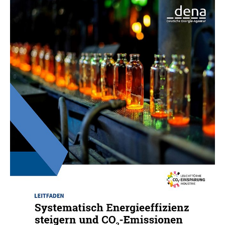
01.04.23
PUBLIKATION
Systematisch Energieeffizienz steigern und
CO2-Emissionen senken in der
Glasindustrie
Das dena-Projekt "Leuchttürme CO2-Einsparung
in der Industrie" zeigt für vier relevante Branchen
Wege zur CO2-Reduktion auf.