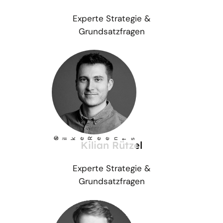
Experte Strategie &
Grundsatzfragen
©
S
lke Reents
i
Kilian Rützel
Experte Strategie &
Grundsatzfragen