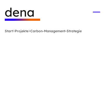
Zum
Logo
Hauptinhalt
Deutsche
springen
Energie-
Menü
öffne
Agentur
(dena)
Start
Projekte
Carbon-Management-Strategie
-
zur
Startseite