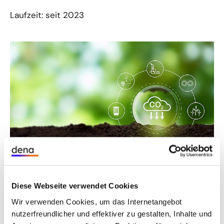
Laufzeit: seit 2023
t
s
r
m
l
t
i
©
o
shut
er
tock/3
d
t
i
e
uckys
ud
Unsere Aufgabe
Diese Webseite verwendet Cookies
Allen maßgeblichen Klimaneutralitätsstudien
Wir verwenden Cookies, um das Internetangebot
zufolge wird das Erreichen der
nutzerfreundlicher und effektiver zu gestalten, Inhalte und