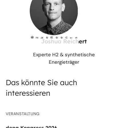
©
S
lke Reents
i
Joshua Reichert
Experte H2 & synthetische
Energieträger
Das könnte Sie auch
interessieren
VERANSTALTUNG
dena Kongress 2026