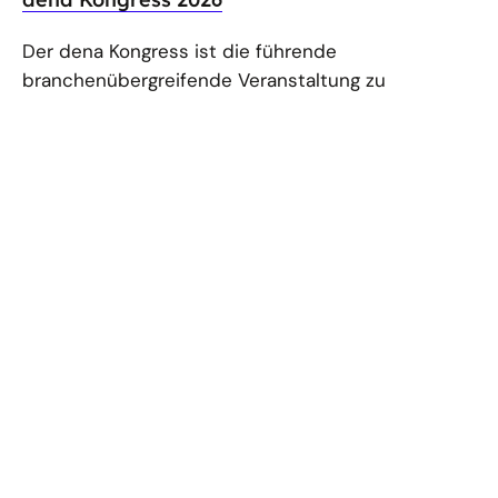
Der dena Kongress ist die führende
branchenübergreifende Veranstaltung zu
Energiewende und Klimaschutz. Unter dem Motto
„Wachsen im Wandel“ beschäftigen wir uns 2026
mit den thematischen Schwerpunkten...
PUBLIKATION
Einsatz von batterieelektrischen Lkw im
Schwerlastverkehr
Batterieelektrische Lkw: Nachhaltigkeit,
Marktentwicklung und Praxiserfahrungen bei
schweren Nutzfahrzeugen