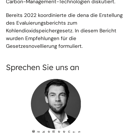
Carbon-Management-Technologien diskutiert.
Bereits 2022 koordinierte die dena die Erstellung
des Evaluierungsberichts zum
Kohlendioxidspeichergesetz. In diesem Bericht
wurden Empfehlungen für die
Gesetzesnovellierung formuliert.
Sprechen Sie uns an
©
S
lke Reents
i