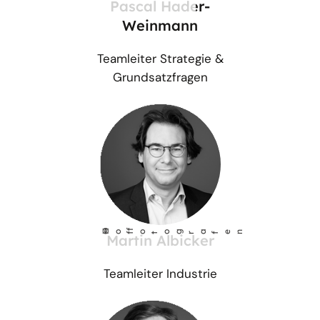
Pascal Hader-
Weinmann
Teamleiter Strategie &
Grundsatzfragen
©
Ho
fotog
a
r
fen
f
Martin Albicker
Teamleiter Industrie