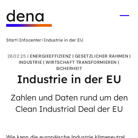
Zum
Logo
Hauptinhalt
Deutsche
springen
Energie-
Menü
öffne
Agentur
(dena)
Start
Infocenter
Industrie in der EU
-
zur
26.02.25
ENERGIEEFFIZIENZ
GESETZLICHER RAHMEN
Startseite
INDUSTRIE
WIRTSCHAFT TRANSFORMIEREN
SICHERHEIT
Industrie in der EU
Zahlen und Daten rund um den
Clean Industrial Deal der EU
Wie kann die europäische Industrie klimaneutral