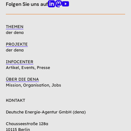
oben
Folgen Sie uns auf
Linkedin
Mastodon
Youtube
THEMEN
der dena
PROJEKTE
der dena
INFOCENTER
Artikel, Events, Presse
ÜBER DIE DENA
Mission, Organisation, Jobs
KONTAKT
Deutsche Energie-Agentur GmbH (dena)
Chausseestraße 128a
10115 Berlin