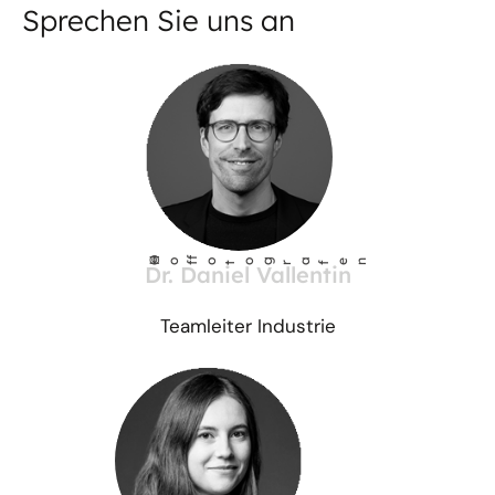
Sprechen Sie uns an
©
Ho
fotog
a
r
fen
f
Dr. Daniel Vallentin
Teamleiter Industrie