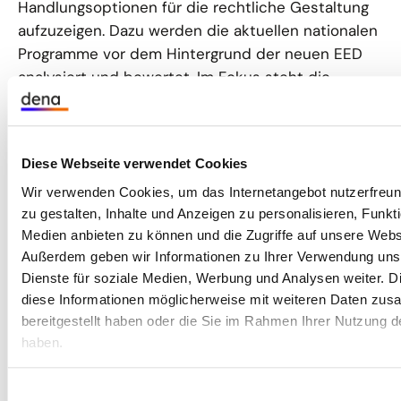
Handlungsoptionen für die rechtliche Gestaltung
aufzuzeigen. Dazu werden die aktuellen nationalen
Programme vor dem Hintergrund der neuen EED
analysiert und bewertet. Im Fokus steht die
Verwaltung und Erfassung von Daten sowie die
Förderung von Standards, um mehr
Energieeffizienzmaßnahmen umzusetzen, die in
Diese Webseite verwendet Cookies
Audits und Energiemanagementsystemen
empfohlen werden. Zusätzlich werden neue
Wir verwenden Cookies, um das Internetangebot nutzerfreund
zu gestalten, Inhalte und Anzeigen zu personalisieren, Funkti
Leistungskennzahlen für Ressourceneffizienz zur
Medien anbieten zu können und die Zugriffe auf unsere Websi
Integration in Audits und
Außerdem geben wir Informationen zu Ihrer Verwendung uns
Energiemanagementsysteme entwickelt.
Dienste für soziale Medien, Werbung und Analysen weiter. D
diese Informationen möglicherweise mit weiteren Daten zus
Schwerpunkte von LEAPto11 liegen darauf:
bereitgestellt haben oder die Sie im Rahmen Ihrer Nutzung 
haben.
die EU-Mitgliedstaaten bei der Umsetzung des
neuen Artikel 11 der EED zu unterstützen,
Einwilligungsauswahl