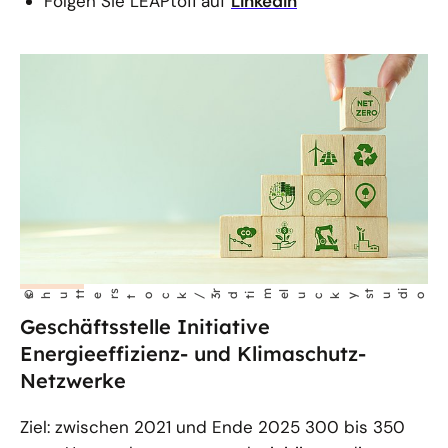
Folgen Sie LEAPto11 auf
LinkedIn
t
s
r
m
l
t
i
©
o
shut
er
tock/3
d
t
i
e
uckys
ud
Geschäftsstelle Initiative
Energieeffizienz- und Klimaschutz-
Netzwerke
Ziel: zwischen 2021 und Ende 2025 300 bis 350