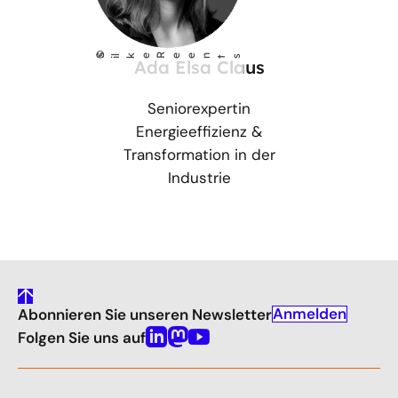
©
S
lke Reents
i
Ada Elsa Claus
Seniorexpertin
Energieeffizienz &
Transformation in der
Industrie
gehe
Anmelden
Abonnieren Sie unseren Newsletter
nach
oben
Folgen Sie uns auf
Linkedin
Mastodon
Youtube