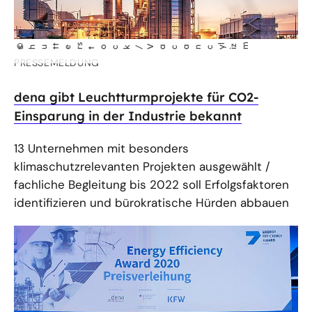
zm
t
s
l
©
shut
er
tock/Vacancy
i
PRESSEMELDUNG
dena gibt Leuchtturmprojekte für CO2-
Einsparung in der Industrie bekannt
13 Unternehmen mit besonders
klimaschutzrelevanten Projekten ausgewählt /
fachliche Begleitung bis 2022 soll Erfolgsfaktoren
identifizieren und bürokratische Hürden abbauen