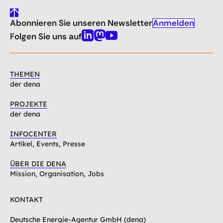
gehe
Anmelden
Abonnieren Sie unseren Newsletter
nach
oben
Folgen Sie uns auf
Linkedin
Mastodon
Youtube
THEMEN
der dena
PROJEKTE
der dena
INFOCENTER
Artikel, Events, Presse
ÜBER DIE DENA
Mission, Organisation, Jobs
KONTAKT
Deutsche Energie-Agentur GmbH (dena)