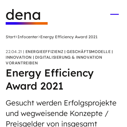
Zum
Logo
Hauptinhalt
Deutsche
springen
Energie-
Menü
öffne
Agentur
(dena)
Start
Infocenter
Energy Efficiency Award 2021
-
zur
22.04.21
ENERGIEEFFIZIENZ
GESCHÄFTSMODELLE
Startseite
INNOVATION
DIGITALISIERUNG & INNOVATION
VORANTREIBEN
Energy Efficiency
Award 2021
Gesucht werden Erfolgsprojekte
und wegweisende Konzepte /
Preisgelder von insgesamt