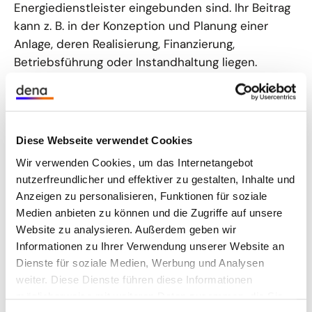
Energiedienstleister eingebunden sind. Ihr Beitrag
kann z. B. in der Konzeption und Planung einer
Anlage, deren Realisierung, Finanzierung,
Betriebsführung oder Instandhaltung liegen.
Konzepte für eine klimaneutrale Zukunft.
Innovative Ideen und neue Ansätze für eine Green
Economy
Diese Webseite verwendet Cookies
Unternehmen, die neue Ansätze zur Reduzierung
Wir verwenden Cookies, um das Internetangebot
des Energieverbrauchs und der
nutzerfreundlicher und effektiver zu gestalten, Inhalte und
Treibhausgasemission verfolgen oder auch die
Anzeigen zu personalisieren, Funktionen für soziale
Energiewende system- und branchenübergreifend
Medien anbieten zu können und die Zugriffe auf unsere
(bzw. integriert und ganzheitlich) denken, können
Website zu analysieren. Außerdem geben wir
ihre Konzepte für den Publikumspreis des Energy
Informationen zu Ihrer Verwendung unserer Website an
Efficiency Award einreichen. Das Konzept sollte
Dienste für soziale Medien, Werbung und Analysen
schlüssig darstellen, mit welchen konkreten
weiter. Diese Dienste führen diese Informationen
Maßnahmen die Energieeffizienzsteigerung und /
möglicherweise mit weiteren Daten zusammen, die Sie
oder die Emissionsminderung erzielt werden soll,