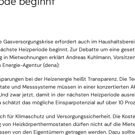
ode beginnt
e Gasversorgungskrise erfordert auch im Haushaltsbere
nächste Heizperiode beginnt. Zur Debatte um eine geset
 in Mietwohnungen erklärt Andreas Kuhlmann, Vorsitze
Energie-Agentur (dena):
nsparungen bei der Heizenergie heißt Transparenz. Die T
state und Messsysteme müssen in einer konzertierten A
Und zwar jetzt, damit in der nächsten Heizperiode ausre
a schätzt das mögliche Einsparpotenzial auf über 10 Proz
uch für Klimaschutz und Versorgungssicherheit. Die Koste
 von Heizkörperthermostaten dürfen nicht auf die Miet
ssen von den Eigentümern getragen werden. Dazu sollt