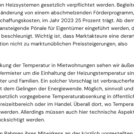
n Heizsystemen gesetzlich verpflichtet werden. Beglei
esänderung von einem abschmelzenden Förderprogramm,
schaffungskosten, im Jahr 2023 25 Prozent trägt. Ab dem
 ansteigende Pönale für Eigentümer eingeführt werden, 
eschleunigt. Wichtig ist, dass Marktakteure eine derar
ation nicht zu marktunüblichen Preissteigerungen, also
nkung der Temperatur in Mietwohnungen sehen wir äußers
ermieter um die Einhaltung der Heizungstemperatur si
ter und Familien. Ein solcher Vorschlag ist verbraucherf
 dem Gelingen der Energiewende. Möglich, sinnvoll und
setzlich vorgegebene Temperaturabsenkung in öffentli
Freizeitbereich oder im Handel. Überall dort, wo Temper
t werden. Allerdings müssen auch hier technische Aspek
ücksichtigt werden.
m Rahmen ihres Mitwirkens an der kürzlich vorgestellten