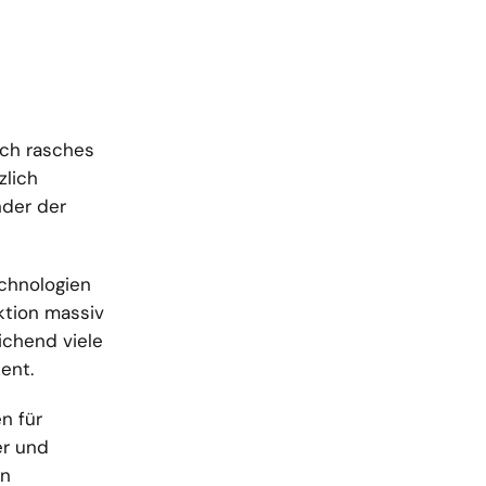
ich rasches
zlich
nder der
echnologien
ktion massiv
ichend viele
ent.
n für
er und
en