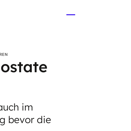
Menü
öffnen
REN
ostate
auch im
ig bevor die