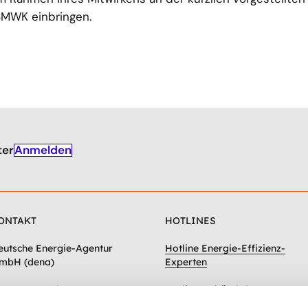
MWK einbringen.
Anmelden
ter
ONTAKT
HOTLINES
eutsche Energie-Agentur
Hotline Energie-Effizienz-
mbH (dena)
Experten
hausseestraße 128a
Hotline Gebäudeforum
0115 Berlin
klimaneutral