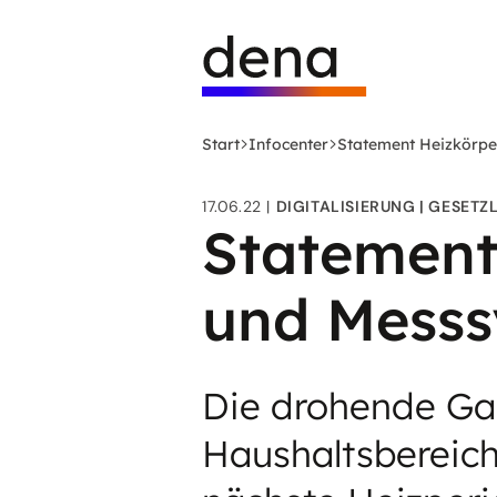
Zum
Logo
Hauptinhalt
Deutsche
springen
Energie-
Agentur
(dena)
Start
Infocenter
Statement Heizkörpe
-
zur
17.06.22
DIGITALISIERUNG
GESETZ
Startseite
Statement
und Mess
Die drohende Gas
Haushaltsbereich