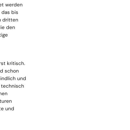
tet werden
 das bis
 dritten
die den
tige
t kritisch.
nd schon
eindlich und
 technisch
chen
aturen
te und