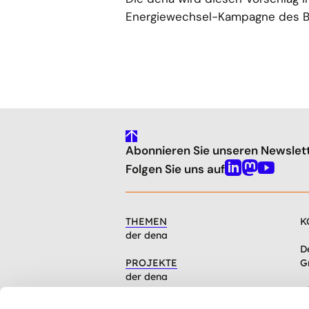
Energiewechsel-Kampagne des B
gehe
Abonnieren Sie unseren Newslet
nach
oben
Folgen Sie uns auf
Linkedin
Mastodon
Youtube
THEMEN
K
der dena
D
PROJEKTE
G
der dena
C
INFOCENTER
1