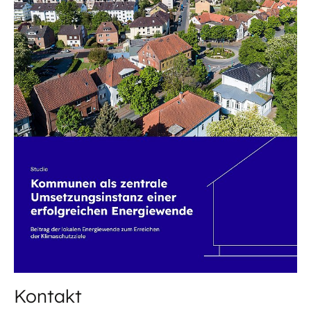
17.07.25
PUBLIKATION
Kommunen als zentrale Umsetzungsinstanz
einer erfolgreichen Energiewende
Diese Studie befasst sich mit der Schlüsselrolle
der Kommunen in der Umsetzung einer
erfolgreichen Energiewende.
Weitere
dena-Leitfäden
und
dena-Studien
Kontakt