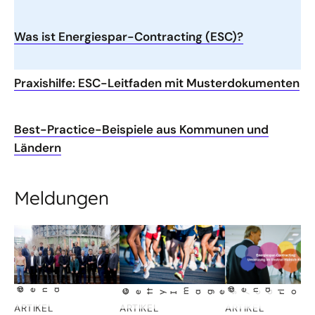
Was ist Energiespar-Contracting (ESC)?
Praxishilfe: ESC-Leitfaden mit Musterdokumenten
Best-Practice-Beispiele aus Kommunen und
Ländern
Meldungen
©
©
dena
dena
©
t
m
ages/ca
losa
l
va
Get
y I
r
ARTIKEL
ARTIKEL
ARTIKEL