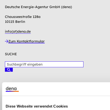
Deutsche Energie-Agentur GmbH (dena)
Chausseestraße 128a
10115 Berlin
info(at)dena.de
Zum Kontaktformular
SUCHE
S
u
S
c
u
c
h
h
b
Hinweisgebersystem der dena
e
e
n
Cookie-Einstellungen
g
Datenschutz
r
Impressum
i
AGB
Diese Webseite verwendet Cookies
f