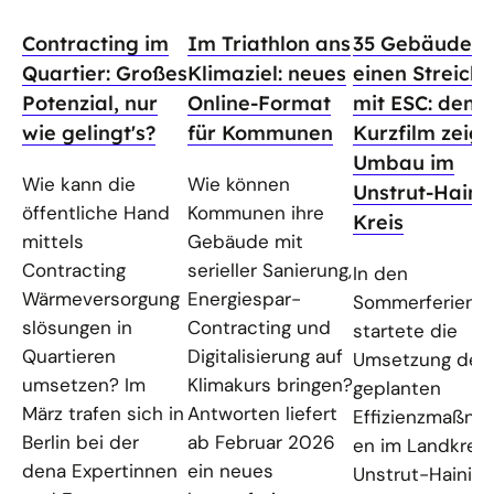
Contracting im
Im Triathlon ans
35 Gebäude a
Quartier: Großes
Klimaziel: neues
einen Streich
Potenzial, nur
Online-Format
mit ESC: dena
wie gelingt's?
für Kommunen
Kurzfilm zeigt
Umbau im
Wie kann die
Wie können
Unstrut-Haini
öffentliche Hand
Kommunen ihre
Kreis
mittels
Gebäude mit
Contracting
serieller Sanierung,
In den
Wärmeversorgung
Energiespar-
Sommerferien
slösungen in
Contracting und
startete die
Quartieren
Digitalisierung auf
Umsetzung der
umsetzen? Im
Klimakurs bringen?
geplanten
März trafen sich in
Antworten liefert
Effizienzmaßna
Berlin bei der
ab Februar 2026
en im Landkreis
dena Expertinnen
ein neues
Unstrut-Hainich