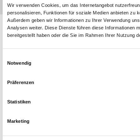
f
Wir verwenden Cookies, um das Internetangebot nutzerfreundl
e
personalisieren, Funktionen für soziale Medien anbieten zu k
i
Außerdem geben wir Informationen zu Ihrer Verwendung unse
n
Analysen weiter. Diese Dienste führen diese Informationen 
g
e
bereitgestellt haben oder die Sie im Rahmen Ihrer Nutzung 
b
e
n
Einwilligungsauswahl
Notwendig
Präferenzen
Statistiken
Marketing