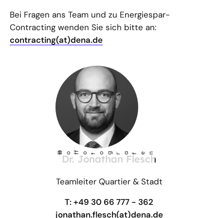
Bei Fragen ans Team und zu Energiespar-
Contracting wenden Sie sich bitte an:
contracting(at)dena.de
©
Ho
fotog
a
r
fen
f
Dr. Jonathan Flesch
Teamleiter Quartier & Stadt
T: +49 30 66 777 - 362
jonathan.flesch(at)dena.de