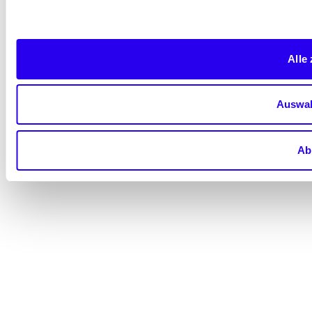
Alle
Auswah
Ab