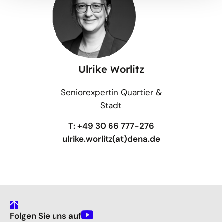
Ulrike Worlitz
Seniorexpertin Quartier &
Stadt
T: +49 30 66 777-276
ulrike.worlitz(at)dena.de
gehe
Folgen Sie uns auf
nach
Youtube