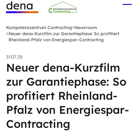
Zum
Me
Hauptinhalt
öff
Logo
springen
Deutsche
Kompetenzzentrum Contracting
Newsroom
Energie-
Neuer dena-Kurzfilm zur Garantiephase: So profitiert
Rheinland-Pfalz von Energiespar-Contracting
Agentur
(dena)
-
31.07.25
Neuer dena-Kurzfilm
zur
Startseite
zur Garantiephase: So
profitiert Rheinland-
Pfalz von Energiespar-
Contracting