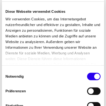
Diese Webseite verwendet Cookies
Wir verwenden Cookies, um das Internetangebot
Diese Inhalte können nicht angezeigt werden, da die
nutzerfreundlicher und effektiver zu gestalten, Inhalte und
Marketing-Cookies abgelehnt wurden. Klicken Sie
hier
, um
Anzeigen zu personalisieren, Funktionen für soziale
die Cookies zu akzeptieren und den Inhalt anzuzeigen!
Medien anbieten zu können und die Zugriffe auf unsere
Seit Januar 2024 befindet sich das Projekt in der
Website zu analysieren. Außerdem geben wir
Garantiephase
. Diese beginnt im
ESC
, sobald die
Informationen zu Ihrer Verwendung unserer Website an
geplanten Umbaumaßnahmen erfolgt sind und
Dienste für soziale Medien, Werbung und Analysen
vom Auftraggeber abgenommen wurden. Ab
weiter. Diese Dienste führen diese Informationen
diesem Zeitpunkt ist der Contractor über die
möglicherweise mit weiteren Daten zusammen, die Sie
Vertragslaufzeit hinweg verantwortlich dafür, dass
ihnen bereitgestellt haben oder die Sie im Rahmen Ihrer
Einwilligungsauswahl
die vereinbarten Einsparziele auch tatsächlich
Nutzung der Dienste gesammelt haben.
Notwendig
eingehalten werden – in Rheinland-Pfalz läuft der
Einspargarantie-Vertrag
insgesamt zehn Jahre.
Präferenzen
Die technischen Anlagen werden regelmäßig durch
Energiecontrolling und -monitoring überprüft und
Statistiken