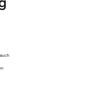
g
 auch
en