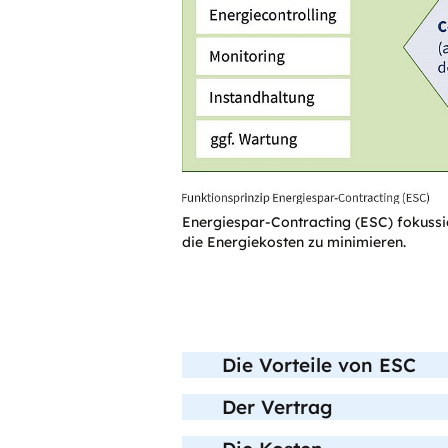
öffnet
Energiespar-Contracting (ESC) fokussie
Bild
die Energiekosten zu minimieren.
in
einer
vergrößerten
Darstellung
Die Vorteile von ESC
Der Vertrag