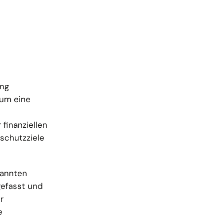
ung
 um eine
finanziellen
schutzziele
nannten
efasst und
r
e