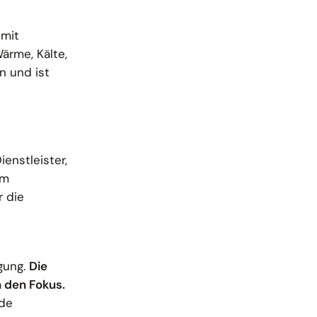
 mit
ärme, Kälte,
n und ist
enstleister,
om
r die
gung.
Die
 den Fokus.
ede