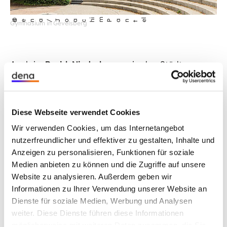
im
l
©
dena/Joach
Pante
Gymnasium in Gevelsberg
Auch im
Bezirk Niederbayern
, in den Städten
Schwelm
,
Gevelsberg
und
Ennepetal
sowie
Reutlingen
werden Angebote der Contractoren
aktuell oder in Kürze ausgewertet. Dafür fanden
Diese Webseite verwendet Cookies
vorab Begehungen in den Liegenschaften statt,
Wir verwenden Cookies, um das Internetangebot
damit sich die Bietenden ein Bild vom Stand der
nutzerfreundlicher und effektiver zu gestalten, Inhalte und
Anlagentechnik und von den Gebäuden machen
Anzeigen zu personalisieren, Funktionen für soziale
konnten. Die Kommunen planen in diesem Jahr
Medien anbieten zu können und die Zugriffe auf unsere
den Vertragsabschluss und gehen damit einen
Website zu analysieren. Außerdem geben wir
großen Schritt in Richtung Umsetzung der
Informationen zu Ihrer Verwendung unserer Website an
Effizienzmaßnahmen.
Dienste für soziale Medien, Werbung und Analysen
weiter. Diese Dienste führen diese Informationen
In der
Stadt Nidda
wurde der Vertrag kürzlich
möglicherweise mit weiteren Daten zusammen, die Sie