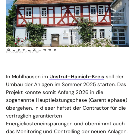
©
N
dda
St
ad
t
Bibliothek in Nidda
i
In Mühlhausen im
Unstrut-Hainich-Kreis
soll der
Umbau der Anlagen im Sommer 2025 starten. Das
Projekt könnte somit Anfang 2026 in die
sogenannte Hauptleistungsphase (Garantiephase)
übergehen. In dieser haftet der Contractor für die
vertraglich garantierten
Energiekosteneinsparungen und übernimmt auch
das Monitoring und Controlling der neuen Anlagen.