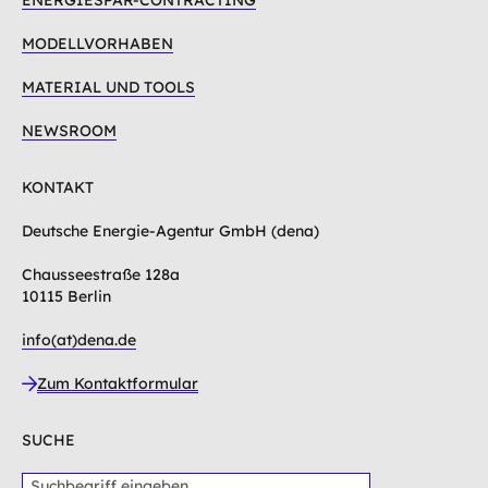
ENERGIESPAR-CONTRACTING
MODELLVORHABEN
MATERIAL UND TOOLS
NEWSROOM
KONTAKT
Deutsche Energie-Agentur GmbH (dena)
Chausseestraße 128a
10115 Berlin
info(at)dena.de
Zum Kontaktformular
SUCHE
S