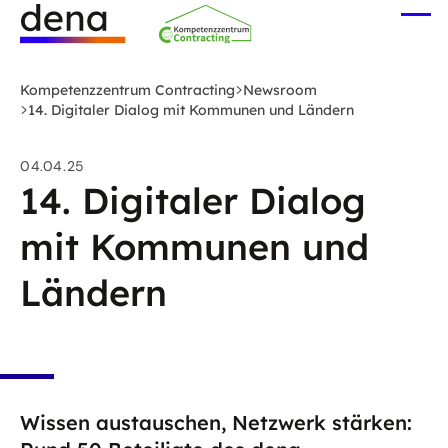
Zum
Me
Hauptinhalt
öff
Logo
springen
Deutsche
Kompetenzzentrum Contracting
Newsroom
Energie-
14. Digitaler Dialog mit Kommunen und Ländern
Agentur
(dena)
04.04.25
-
14. Digitaler Dialog
zur
mit Kommunen und
Startseite
Ländern
Wissen austauschen, Netzwerk stärken: