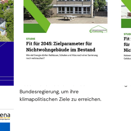
01.06.23
PUBLIKATION
09.09
Fit für 2045: Zielparameter für
Fit f
Nichtwohngebäude im Bestand
Studi
Die Steigerung der Energieeffizienz
Invest
r
und die Versorgung aus
Trans
der
erneuerbaren Energien sind
Nicht
wesentliche Maßnahmen der
mögli
Bundesregierung, um ihre
klimapolitischen Ziele zu erreichen.