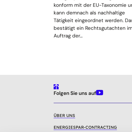
konform mit der EU-Taxonomie u
kann demnach als nachhaltige
Tätigkeit eingeordnet werden. Da
bestätigt ein Rechtsgutachten i
Auftrag der...
gehe
Folgen Sie uns auf
nach
Youtube
oben
ÜBER UNS
ENERGIESPAR-CONTRACTING