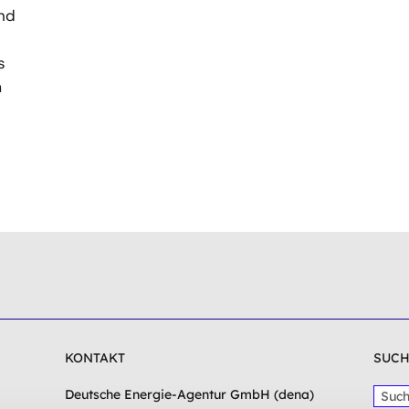
nd
s
m
KONTAKT
SUCH
S
Deutsche Energie-Agentur GmbH (dena)