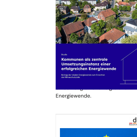
17.07.25
PUBLIKATION
Kommunen als zentrale
Umsetzungsinstanz einer
erfolgreichen Energiewende
Diese Studie befasst sich mit de
Schlüsselrolle der Kommunen in 
Umsetzung einer erfolgreichen
Energiewende.