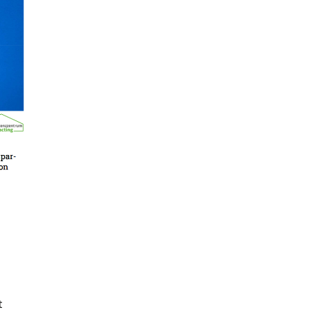
zur
n
-
t