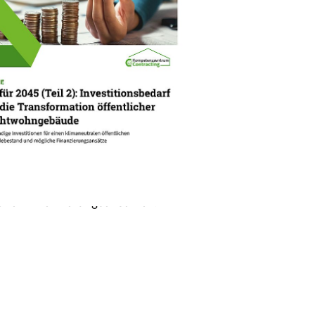
.24
PUBLIKATION
ür 2045 (Teil 2)
e zum notwendigen
itionsbedarf für die
formation öffentlicher
wohngebäude bis 2045 und
chen Finanzierungsansätzen.