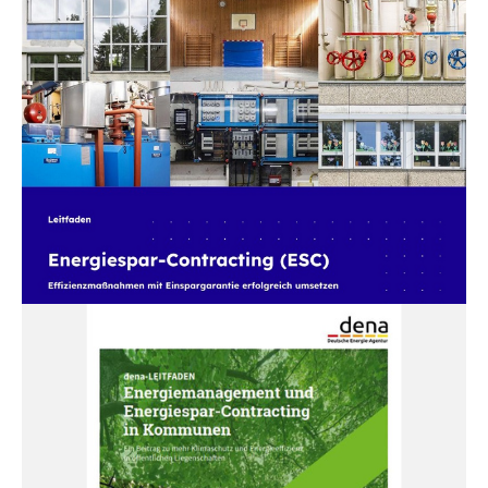
20.06.25
PUBLIKATION
Energiespar-Contracting (ESC)
Der dena-Leitfaden „Energiespar-Contracting
(ESC) – Effizienzmaßnahmen mit Einspargarantie
erfolgreich umsetzen“ stellt aktuelle
Informationen und Musterdokumente für die
Vorbereitung, Entwicklung und...