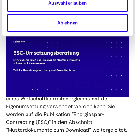
Auswahl erlauben
ESC-Umsetzungsberatung
Ablehnen
Im Leitfaden zur Umsetzungsberatung im ESC
wird die zweite Phase zur Durchführung eines
Energiespar-Contracting-Projekts beschrieben.
Zusammen mit dem
Leitfaden Energiespar-
Contracting (ESC)
stellen wir Musterdokumente
zur Verfügung, u. a. einen
Einspargarantievertrag
(Vertragsmuster) mit Anlagen
sowie ein
Excel-
Tool zur Angebotsbewertung,
das zur Erstellung
eines Wirtschaftlichkeitsvergleichs mit der
Eigenumsetzung verwendet werden kann. Sie
werden auf die Publikation “Energiespar-
Contracting (ESC)” in den Abschnitt
“Musterdokumente zum Download” weitergeleitet.