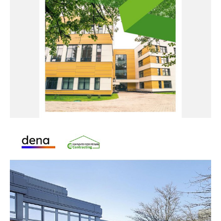
01.12.17
PUBLIKATION
Energiemanagement und Energiespar-
Contracting in Kommunen
Der Leitfaden begleitet Kommunen bei der
Einführung von Energiespar-Contracting (ESC).