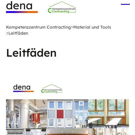
Zum
Me
Hauptinhalt
öff
Logo
springen
Deutsche
Kompetenzzentrum Contracting
Material und Tools
Energie-
Leitfäden
Agentur
(dena)
Leitfäden
-
zur
Startseite