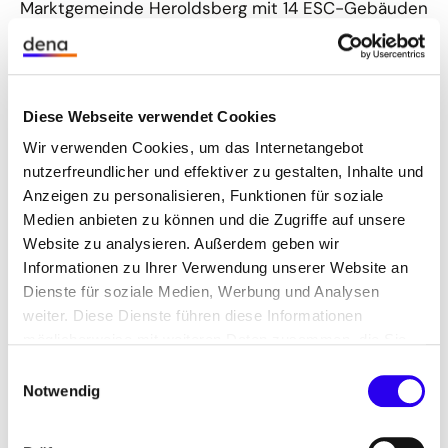
Marktgemeinde Heroldsberg mit 14 ESC-Gebäuden
bereiten zurzeit ihre Ausschreibungen vor und
kommen entsprechend ebenfalls gut voran.
Das ESC-Projekt des Landesbetriebs
Diese Webseite verwendet Cookies
Liegenschafts- und Baubetreuung (LBB)
Wir verwenden Cookies, um das Internetangebot
Rheinland-Pfalz an der Hochschule Koblenz
nutzerfreundlicher und effektiver zu gestalten, Inhalte und
befindet sich bereits in der
Garantiephase
, die
Anzeigen zu personalisieren, Funktionen für soziale
laut LBB-Vertreter Peter Pissulla gut angelaufen ist.
Medien anbieten zu können und die Zugriffe auf unsere
Ein
neuer dena-Kurzfilm
zeigt aktuelle Eindrücke
Website zu analysieren. Außerdem geben wir
aus Koblenz und erklärt das Zusammenspiel von
Informationen zu Ihrer Verwendung unserer Website an
Auftraggeber und Energiespar-Contractor.
Dienste für soziale Medien, Werbung und Analysen
weiter. Diese Dienste führen diese Informationen
möglicherweise mit weiteren Daten zusammen, die Sie
Abschluss des Modellvorhabens
ihnen bereitgestellt haben oder die Sie im Rahmen Ihrer
Einwilligungsauswahl
Nutzung der Dienste gesammelt haben.
Bundesweit zählen zum Modellvorhaben der
Notwendig
Deutschen Energie-Agentur (dena)
abschließend
26 aktive Modellprojekte
mit insgesamt über 550