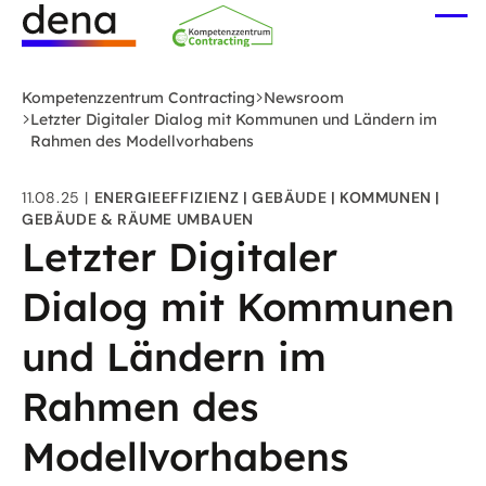
Zum
Me
Hauptinhalt
öff
Logo
springen
Deutsche
Kompetenzzentrum Contracting
Newsroom
Energie-
Letzter Digitaler Dialog mit Kommunen und Ländern im
Rahmen des Modellvorhabens
Agentur
(dena)
11.08.25
ENERGIEEFFIZIENZ
GEBÄUDE
KOMMUNEN
-
GEBÄUDE & RÄUME UMBAUEN
zur
Letzter Digitaler
Startseite
Dialog mit Kommunen
und Ländern im
Rahmen des
Modellvorhabens