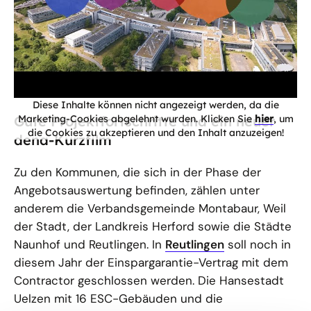
Diese Inhalte können nicht angezeigt werden, da die
Gute Projektfortschritte und ein neuer
Marketing-Cookies abgelehnt wurden. Klicken Sie
hier
, um
die Cookies zu akzeptieren und den Inhalt anzuzeigen!
dena-Kurzfilm
Zu den Kommunen, die sich in der Phase der
Angebotsauswertung befinden, zählen unter
anderem die Verbandsgemeinde Montabaur, Weil
der Stadt, der Landkreis Herford sowie die Städte
Naunhof und Reutlingen. In
Reutlingen
soll noch in
diesem Jahr der Einspargarantie-Vertrag mit dem
Contractor geschlossen werden. Die Hansestadt
Uelzen mit 16 ESC-Gebäuden und die