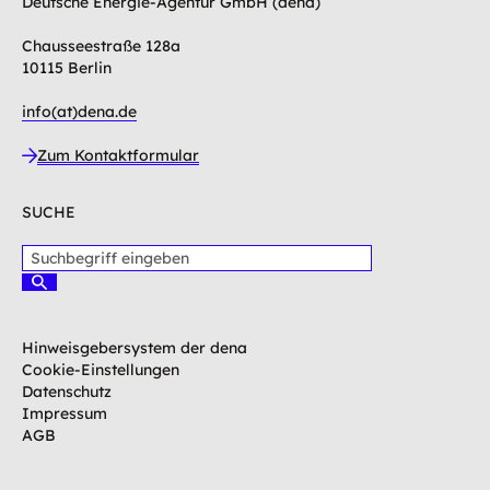
Deutsche Energie-Agentur GmbH (dena)
Chausseestraße 128a
10115 Berlin
info(at)dena.de
Zum Kontaktformular
SUCHE
S
u
S
c
u
c
h
h
b
Hinweisgebersystem der dena
e
e
n
Cookie-Einstellungen
g
Datenschutz
r
Impressum
i
AGB
f
f