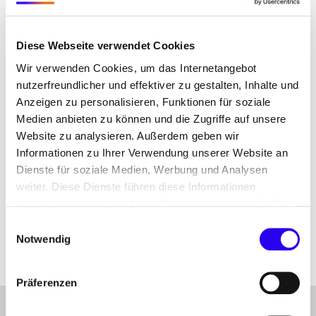
Eigenumsetzung verwendet werden kann. Sie
werden auf die Publikation “Energiespar-
Contracting (ESC)” in den Abschnitt
Diese Webseite verwendet Cookies
“Musterdokumente zum Download” weitergeleitet.
Wir verwenden Cookies, um das Internetangebot
Dort werden alle verfügbaren Dateien aufgelistet
nutzerfreundlicher und effektiver zu gestalten, Inhalte und
werden.
Anzeigen zu personalisieren, Funktionen für soziale
Medien anbieten zu können und die Zugriffe auf unsere
Musterdokumente
Website zu analysieren. Außerdem geben wir
Informationen zu Ihrer Verwendung unserer Website an
Hinweis: Das Vertragsmuster muss im Detail
Dienste für soziale Medien, Werbung und Analysen
jeweils an das konkrete Projekt angepasst werden
weiter. Diese Dienste führen diese Informationen
und bildet alle Projektphasen ab Vertragsschluss
möglicherweise mit weiteren Daten zusammen, die Sie
ab.
ihnen bereitgestellt haben oder die Sie im Rahmen Ihrer
Einwilligungsauswahl
Nutzung der Dienste gesammelt haben.
Notwendig
Präferenzen