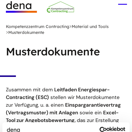
Zum
Me
Hauptinhalt
öff
Logo
springen
Deutsche
Kompetenzzentrum Contracting
Material und Tools
Energie-
Musterdokumente
Agentur
(dena)
Musterdokumente
-
zur
Startseite
Zusammen mit dem
Leitfaden Energiespar-
Contracting (ESC)
stellen wir Musterdokumente
zur Verfügung, u. a. einen
Einspargarantievertrag
(Vertragsmuster) mit Anlagen
sowie ein
Excel-
Tool zur Angebotsbewertung,
das zur Erstellung
eines Wirtschaftlichkeitsvergleichs mit der