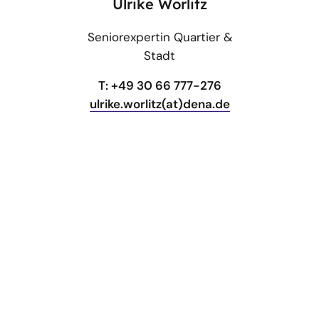
Ulrike Worlitz
Seniorexpertin Quartier &
Stadt
T: +49 30 66 777-276
ulrike.worlitz(at)dena.de
gehe
Folgen Sie uns auf
nach
Youtube
oben
ÜBER UNS
ENERGIESPAR-CONTRACTING