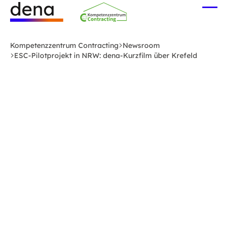
Zum
Me
Hauptinhalt
öff
Logo
springen
Deutsche
Kompetenzzentrum Contracting
Newsroom
Energie-
ESC-Pilotprojekt in NRW: dena-Kurzfilm über Krefeld
Agentur
(dena)
-
zur
Startseite