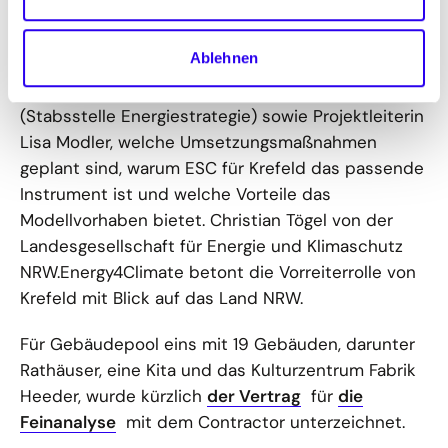
Ausschreibungen der ersten vier Pools mit rund
100 Gebäuden. Im Kurzfilm erläutern Rachid
Ablehnen
Jaghou (Leiter des Zentralen
Gebäudemanagements), Carola Schellhorn
(Stabsstelle Energiestrategie) sowie Projektleiterin
Lisa Modler, welche Umsetzungsmaßnahmen
geplant sind, warum ESC für Krefeld das passende
Instrument ist und welche Vorteile das
Modellvorhaben bietet. Christian Tögel von der
Landesgesellschaft für Energie und Klimaschutz
NRW.Energy4Climate betont die Vorreiterrolle von
Krefeld mit Blick auf das Land NRW.
Für Gebäudepool eins mit 19 Gebäuden, darunter
Rathäuser, eine Kita und das Kulturzentrum Fabrik
Heeder, wurde kürzlich
der Vertrag
für
die
Feinanalyse
mit dem Contractor unterzeichnet.