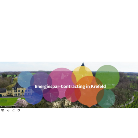
©
dena