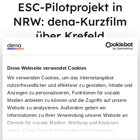
ESC-Pilotprojekt in
NRW: dena-Kurzfilm
über Krefeld
Die Stadt Krefeld in Nordrhein-Westfalen nimmt in
Diese Webseite verwendet Cookies
puncto Energiespar-Contracting (ESC) eine große
Wir verwenden Cookies, um das Internetangebot
Vorreiterrolle ein. Bis 2035 will sie klimaneutral sein
nutzerfreundlicher und effektiver zu gestalten, Inhalte und
– und das Sanierungsinstrument ESC bildet den
Anzeigen zu personalisieren, Funktionen für soziale
zentralen Baustein, das Ziel im Gebäudesektor zu
Medien anbieten zu können und die Zugriffe auf unsere
erreichen. Im neuen Kurzfilm der Deutschen
Website zu analysieren. Außerdem geben wir
Energie-Agentur (dena) berichten die Zuständigen
Informationen zu Ihrer Verwendung unserer Website an
vom Zentralen Gebäudemanagement (ZGM
Dienste für soziale Medien, Werbung und Analysen
Krefeld) von ihrem Pilotprojekt. Schauen Sie rein!
weiter. Diese Dienste führen diese Informationen
möglicherweise mit weiteren Daten zusammen, die Sie